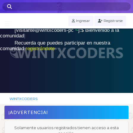
WINTXCODERS Terminal
Ingresar
Registrarse
[visitante@wintxcoders-pc
~
]:$
B
i
e
n
v
e
n
i
d
o
a
l
a
.
c
o
m
u
n
i
d
a
d
|
Recuerda que puedes participar en nuestra
comunidad
registrándote
WINTXCODERS
¡ADVERTENCIA!
Solamente usuarios registrados tienen acceso a esta