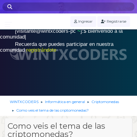
WINTXCODERS Terminal
Ingresar
Registrarse
[visitante@wintxcoders-pc
~
]:$
B
i
e
n
v
e
n
i
d
o
a
l
a
.
c
o
m
u
n
i
d
a
d
|
Recuerda que puedes participar en nuestra
comunidad
registrándote
WINTXCODERS
Informática en general
Criptomonedas
►
►
Como veis el tema de las criptomonedas?
►
Como veis el tema de las
criptomonedas?