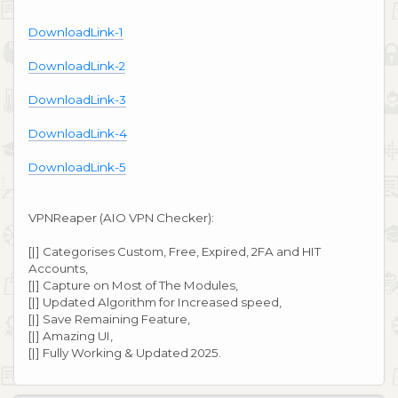
DownloadLink-1
DownloadLink-2
DownloadLink-3
DownloadLink-4
DownloadLink-5
VPNReaper (AIO VPN Checker):
[|] Categorises Custom, Free, Expired, 2FA and HIT
Accounts,
[|] Capture on Most of The Modules,
[|] Updated Algorithm for Increased speed,
[|] Save Remaining Feature,
[|] Amazing UI,
[|] Fully Working & Updated 2025.