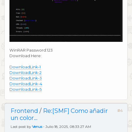
WinRAR Password:123
Download Here:
DownloadLink-1
DownloadLink-2
DownloadLink-3
DownloadLink-4
DownloadLink-5
Frontend
/
Re:[SMF] Como añadir
#4
un color...
Last post by
Venus
- Julio 18, 2025, 08:33:27 AM