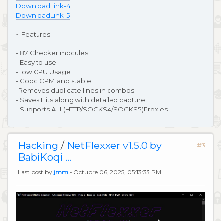
DownloadLink-4
DownloadLink-5
~ Features:
- 87 Checker modules
- Easy to use
-Low CPU Usage
- Good CPM and stable
-Removes duplicate lines in combos
- Saves Hits along with detailed capture
- Supports ALL(HTTP/SOCKS4/SOCKS5)Proxies
Hacking
/
NetFlexxer v1.5.0 by
#3
BabiKoqi ...
Last post by
jmm
- Octubre 06, 2025, 05:13:33 PM