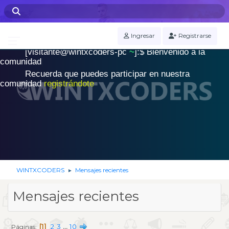
WINTXCODERS Terminal
Ingresar
Registrarse
[visitante@wintxcoders-pc
~
]:$
B
i
e
n
v
e
n
i
d
o
a
l
a
.
c
o
m
u
n
i
d
a
d
|
Recuerda que puedes participar en nuestra
comunidad
registrándote
WINTXCODERS
Mensajes recientes
►
Mensajes recientes
1
2
3
...
10
Páginas