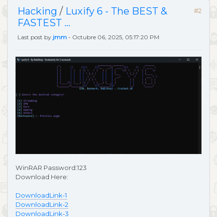
Hacking
/
Luxify 6 - The BEST &
#2
FASTEST ...
Last post by
jmm
- Octubre 06, 2025, 05:17:20 PM
WinRAR Password:123
Download Here:
DownloadLink-1
DownloadLink-2
DownloadLink-3