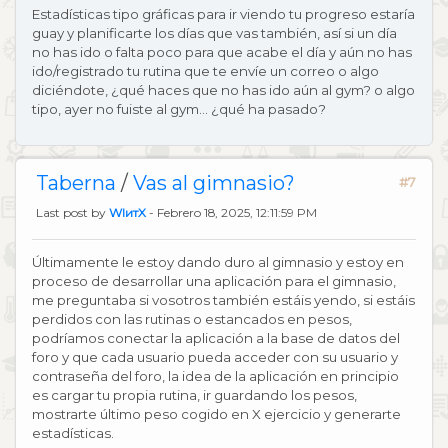
Estadísticas tipo gráficas para ir viendo tu progreso estaría
guay y planificarte los días que vas también, así si un día
no has ido o falta poco para que acabe el día y aún no has
ido/registrado tu rutina que te envíe un correo o algo
diciéndote, ¿qué haces que no has ido aún al gym? o algo
tipo, ayer no fuiste al gym... ¿qué ha pasado?
Taberna
/
Vas al gimnasio?
#7
Last post by
WIитX
- Febrero 18, 2025, 12:11:59 PM
Últimamente le estoy dando duro al gimnasio y estoy en
proceso de desarrollar una aplicación para el gimnasio,
me preguntaba si vosotros también estáis yendo, si estáis
perdidos con las rutinas o estancados en pesos,
podríamos conectar la aplicación a la base de datos del
foro y que cada usuario pueda acceder con su usuario y
contraseña del foro, la idea de la aplicación en principio
es cargar tu propia rutina, ir guardando los pesos,
mostrarte último peso cogido en X ejercicio y generarte
estadísticas.