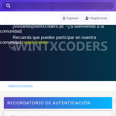
WINTXCODERS Terminal
Ingresar
Registrarse
[visitante@wintxcoders-pc
~
]:$
B
i
e
n
v
e
n
i
d
o
a
l
a
.
c
o
m
u
n
i
d
a
d
|
Recuerda que puedes participar en nuestra
comunidad
registrándote
WINTXCODERS
RECORDATORIO DE AUTENTICACIÓN