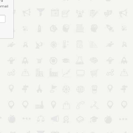
ra
email