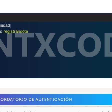
n
i
d
a
d
|
ad
registrándote
CORDATORIO DE AUTENTICACIÓN