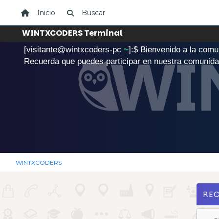
Inicio
Buscar
WINTXCODERS Terminal
[visitante@wintxcoders-pc
~
]:$
B
i
e
n
v
e
n
i
d
o
a
l
a
c
o
m
u
.
Recuerda que puedes participar en nuestra comunid
WINTXCODERS
RE