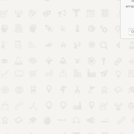
S
empe