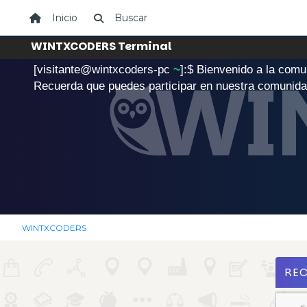
Inicio
Buscar
WINTXCODERS Terminal
[visitante@wintxcoders-pc
~
]:$
B
i
e
n
v
e
n
i
d
o
a
l
a
c
o
m
u
.
Recuerda que puedes participar en nuestra comunid
WINTXCODERS
RE