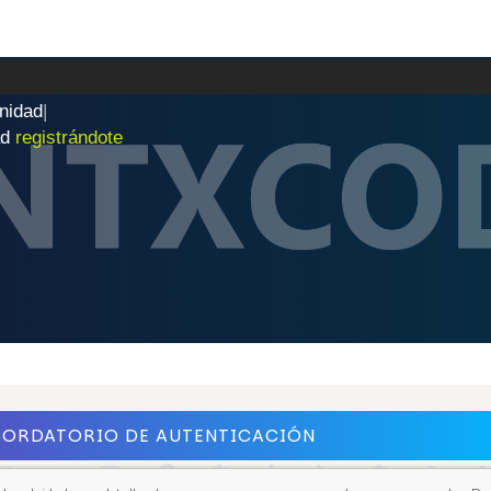
n
i
d
a
d
|
ad
registrándote
CORDATORIO DE AUTENTICACIÓN