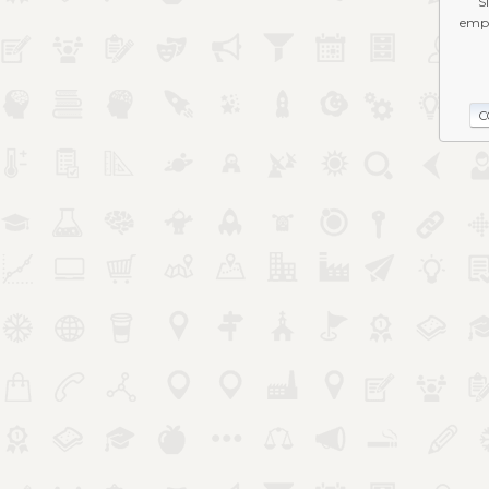
S
empe