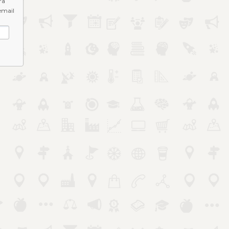
ra
email