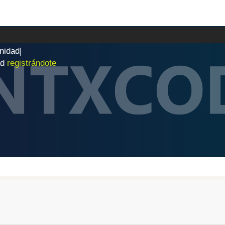
n
i
d
a
d
|
ad
registrándote