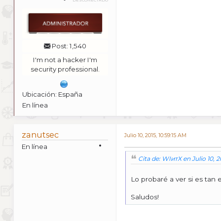
Post: 1,540
I'm not a hacker I'm
security professional.
Ubicación: España
En línea
zanutsec
Julio 10, 2015, 10:59:15 AM
En línea
Cita de: WIитX en Julio 10, 2
Lo probaré a ver si es tan
Saludos!