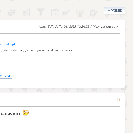
IMPRIMIR
Last Edit
: Julio 08, 2015, 10:24:23 AM by zanutsec
llfinder.pl
 podarais dar uso, yo creo que a mas de uno le sera útil.
6X3-AU
#1
z, sigue así