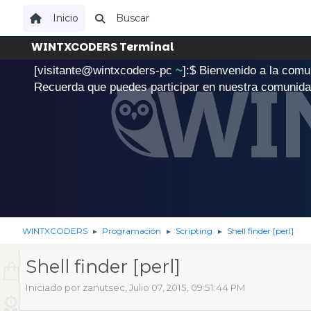
Inicio
Buscar
WINTXCODERS Terminal
[visitante@wintxcoders-pc
~
]:$
B
i
e
n
v
e
n
i
d
o
a
l
a
c
o
m
u
.
Recuerda que puedes participar en nuestra comunid
WINTXCODERS
Programación
Scripting
Shell finder [perl]
►
►
►
Shell finder [perl]
Iniciado por zanutsec, Julio 07, 2015, 09:51:44 PM