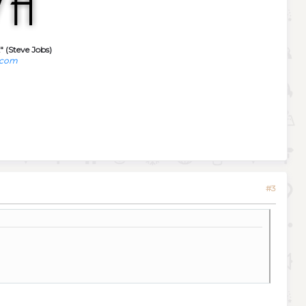
" (Steve Jobs)
.com
#3