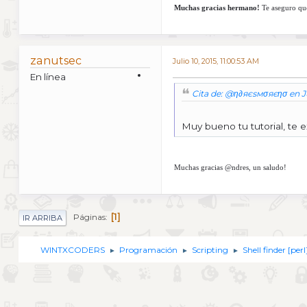
Muchas gracias hermano!
Te aseguro que
zanutsec
Julio 10, 2015, 11:00:53 AM
En línea
Cita de: @η∂яєѕмσяєησ en Ju
Muy bueno tu tutorial, te e
Muchas gracias @ndres, un saludo!
1
Páginas
IR ARRIBA
WINTXCODERS
Programación
Scripting
Shell finder [perl
►
►
►