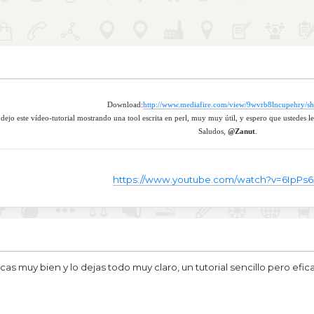
Download:
http://www.mediafire.com/view/9wvrb8lncupehry/she
 dejo este vídeo-tutorial mostrando una tool escrita en perl, muy muy útil, y espero que ustedes le
Saludos,
@Zanut
.
https://www.youtube.com/watch?v=6IpPs
icas muy bien y lo dejas todo muy claro, un tutorial sencillo pero efica