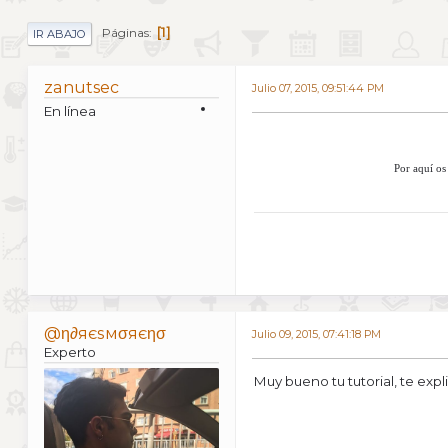
1
Páginas
IR ABAJO
zanutsec
Julio 07, 2015, 09:51:44 PM
En línea
Por aquí os
@η∂яєѕмσяєησ
Julio 09, 2015, 07:41:18 PM
Experto
Muy bueno tu tutorial, te expl