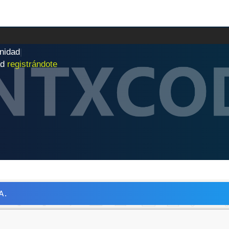
n
i
d
a
d
|
ad
registrándote
A.