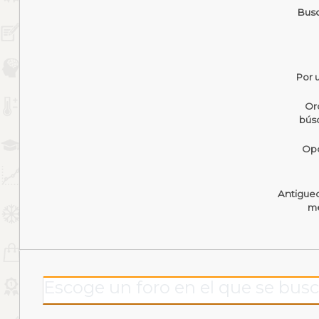
Busc
Por 
Or
bús
Opc
Antigue
me
Escoge un foro en el que se busc