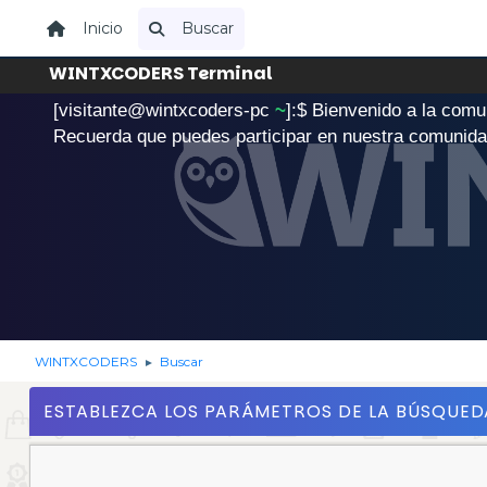
Inicio
Buscar
WINTXCODERS Terminal
[visitante@wintxcoders-pc
~
]:$
B
i
e
n
v
e
n
i
d
o
a
l
a
c
o
m
u
.
Recuerda que puedes participar en nuestra comunid
WINTXCODERS
Buscar
►
ESTABLEZCA LOS PARÁMETROS DE LA BÚSQUED