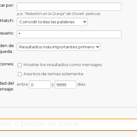
ar por:
p.e.
"Rebelión en la Granja" de Orwell -película
Match:
usuario:
den de
queda :
iones:
Mostrar los resultados como mensajes
Asuntos de temas solamente
dad del
entre
y
días
nsaje:
ará, o buscar en todos