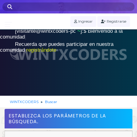
WINTXCODERS Terminal
Ingresar
Registrarse
[visitante@wintxcoders-pc
~
]:$
B
i
e
n
v
e
n
i
d
o
a
l
a
.
c
o
m
u
n
i
d
a
d
|
Recuerda que puedes participar en nuestra
comunidad
registrándote
WINTXCODERS
Buscar
►
ESTABLEZCA LOS PARÁMETROS DE LA
BÚSQUEDA.