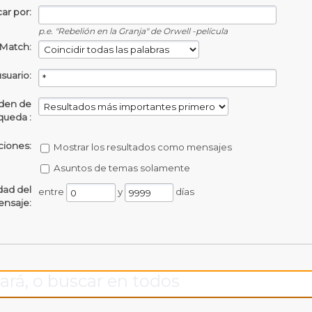
ar por:
p.e.
"Rebelión en la Granja" de Orwell -película
Match:
usuario:
den de
queda :
iones:
Mostrar los resultados como mensajes
Asuntos de temas solamente
dad del
entre
y
días
nsaje:
ará, o buscar en todos