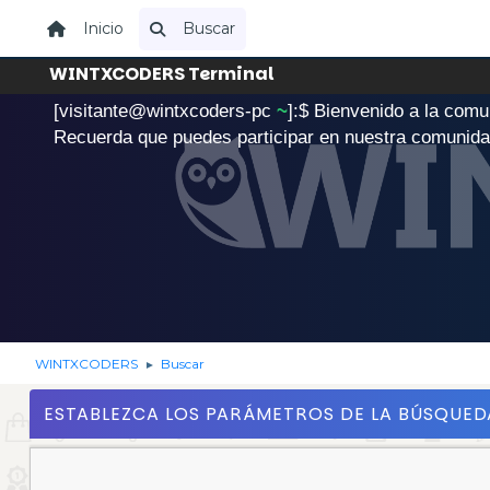
Inicio
Buscar
WINTXCODERS Terminal
[visitante@wintxcoders-pc
~
]:$
B
i
e
n
v
e
n
i
d
o
a
l
a
c
o
m
u
.
Recuerda que puedes participar en nuestra comunid
WINTXCODERS
Buscar
►
ESTABLEZCA LOS PARÁMETROS DE LA BÚSQUED