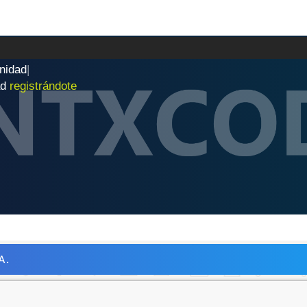
n
i
d
a
d
|
ad
registrándote
A.