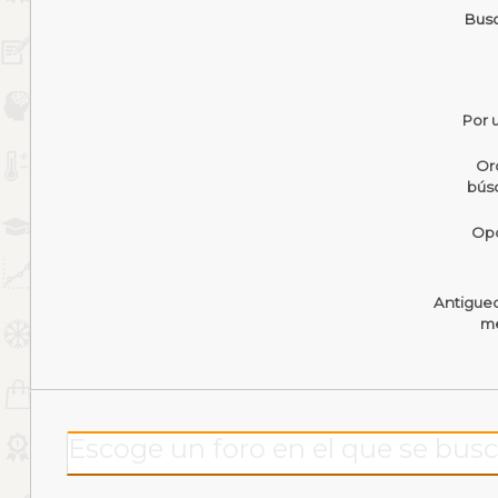
Busc
Por 
Or
bús
Opc
Antigue
me
Escoge un foro en el que se busc