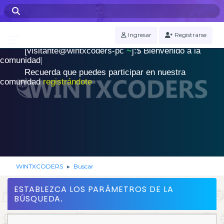
WINTXCODERS Terminal
Ingresar
Registrarse
[visitante@wintxcoders-pc
~
]:$
B
i
e
n
v
e
n
i
d
o
a
l
a
.
c
o
m
u
n
i
d
a
d
|
Recuerda que puedes participar en nuestra
comunidad
registrándote
WINTXCODERS
Buscar
►
ESTABLEZCA LOS PARÁMETROS DE LA
BÚSQUEDA.