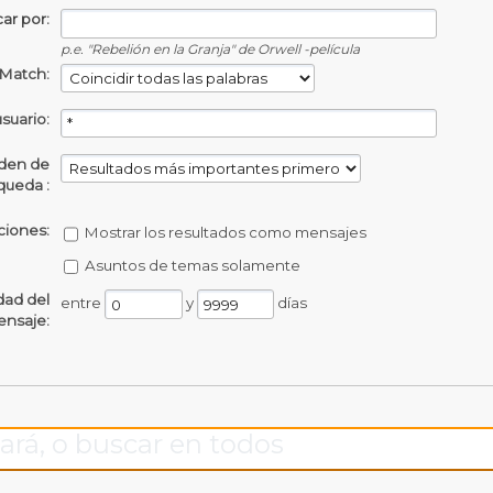
ar por:
p.e.
"Rebelión en la Granja" de Orwell -película
Match:
usuario:
den de
queda :
iones:
Mostrar los resultados como mensajes
Asuntos de temas solamente
dad del
entre
y
días
nsaje:
ará, o buscar en todos