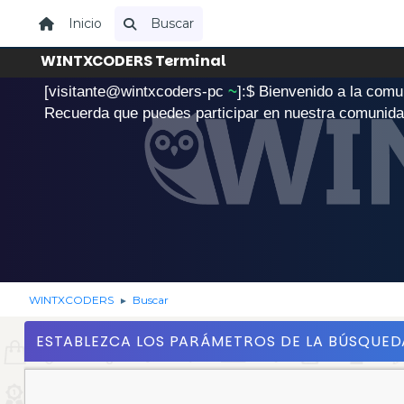
Inicio
Buscar
WINTXCODERS Terminal
[visitante@wintxcoders-pc
~
]:$
B
i
e
n
v
e
n
i
d
o
a
l
a
c
o
m
u
.
Recuerda que puedes participar en nuestra comunid
WINTXCODERS
Buscar
►
ESTABLEZCA LOS PARÁMETROS DE LA BÚSQUED