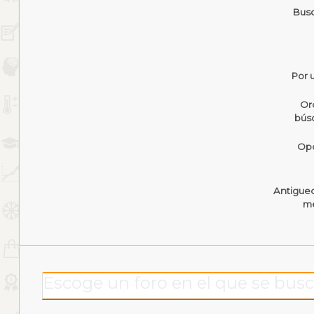
Busc
Por 
Or
bús
Opc
Antigue
me
Escoge un foro en el que se busc