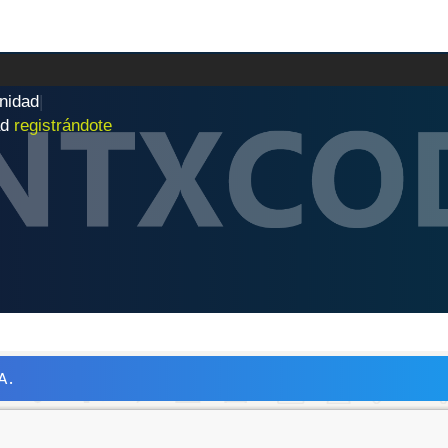
n
i
d
a
d
|
ad
registrándote
A.