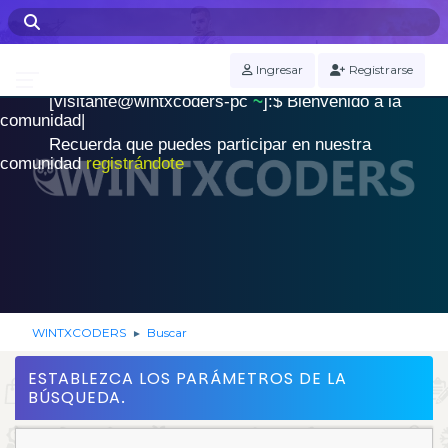
WINTXCODERS Terminal
Ingresar
Registrarse
[visitante@wintxcoders-pc
~
]:$
B
i
e
n
v
e
n
i
d
o
a
l
a
.
c
o
m
u
n
i
d
a
d
|
Recuerda que puedes participar en nuestra
comunidad
registrándote
WINTXCODERS
Buscar
►
ESTABLEZCA LOS PARÁMETROS DE LA
BÚSQUEDA.