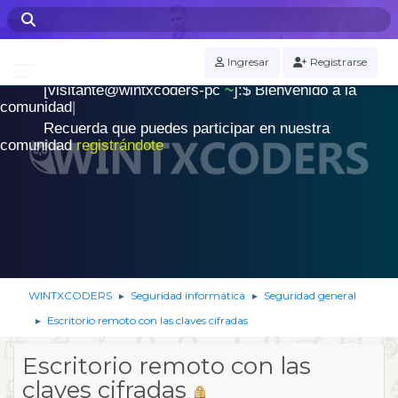
WINTXCODERS Terminal
Ingresar
Registrarse
[visitante@wintxcoders-pc
~
]:$
B
i
e
n
v
e
n
i
d
o
a
l
a
.
c
o
m
u
n
i
d
a
d
|
Recuerda que puedes participar en nuestra
comunidad
registrándote
WINTXCODERS
Seguridad informática
Seguridad general
►
►
Escritorio remoto con las claves cifradas
►
Escritorio remoto con las
claves cifradas