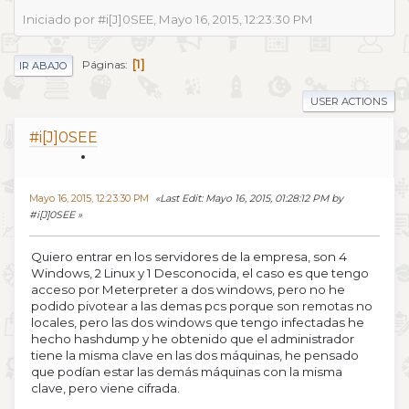
Iniciado por #i[J]0SEE, Mayo 16, 2015, 12:23:30 PM
1
Páginas
IR ABAJO
USER ACTIONS
#i[J]0SEE
Mayo 16, 2015, 12:23:30 PM
Last Edit
: Mayo 16, 2015, 01:28:12 PM by
#i[J]0SEE
Quiero entrar en los servidores de la empresa, son 4
Windows, 2 Linux y 1 Desconocida, el caso es que tengo
acceso por Meterpreter a dos windows, pero no he
podido pivotear a las demas pcs porque son remotas no
locales, pero las dos windows que tengo infectadas he
hecho hashdump y he obtenido que el administrador
tiene la misma clave en las dos máquinas, he pensado
que podían estar las demás máquinas con la misma
clave, pero viene cifrada.