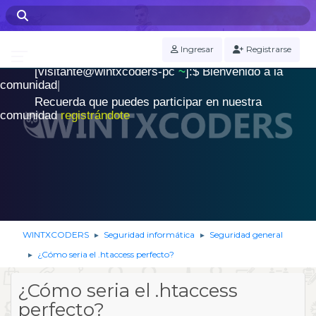
WINTXCODERS Terminal
Ingresar
Registrarse
[visitante@wintxcoders-pc
~
]:$
B
i
e
n
v
e
n
i
d
o
a
l
a
.
c
o
m
u
n
i
d
a
d
|
Recuerda que puedes participar en nuestra
comunidad
registrándote
WINTXCODERS
Seguridad informática
Seguridad general
►
►
¿Cómo seria el .htaccess perfecto?
►
¿Cómo seria el .htaccess
perfecto?