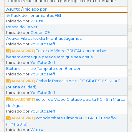
Todo lo relacionado con la parte lógica de tu ordenador
Asunto
/
Iniciado por
🚓 Pack de herramientas FBI
Iniciado por
WIитX
Respaldo Driver
Iniciado por
Coder_09
Activar Filtros Nvidia Mientras Jugamos
Iniciado por
YouTutosJeff
Editor de Vídeo BRUTAL con muchas
[JAVASCRIPT]
herramientas que parece raro que sea gratis
Iniciado por
YouTutosJeff
Editar una Intro Template con Blender
Iniciado por
YouTutosJeff
Graba la Pantalla de tu PC GRATIS Y SIN LAG
[JAVASCRIPT]
(buena calidad)
Iniciado por
YouTutosJeff
Editor de Vídeo Gratuito para tu PC - Sin Marca
[JAVASCRIPT]
de Agua
Iniciado por
YouTutosJeff
Wondershare Filmora v8.6.1.4 Full Español
[JAVASCRIPT]
(Final 2018)
Iniciado por
WIитX