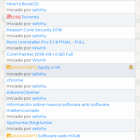
Hiren's BootCD
Iniciado por
selohu
Torrents
[CSS]
Iniciado por
selohu
Reason Core Security 2018
Iniciado por
selohu
Revo Uninstaller Pro 3.1.8 FINAL - FULL
Iniciado por
WIитX
Corel Painter 2018 v18.1.0.621 Full
Iniciado por
WIитX
Spoty o VK
[JAVASCRIPT]
Iniciado por
selohu
chrome
Iniciado por
selohu
AdwareCleaner
Iniciado por
selohu
Información sobre nuevos software anti-software
malitencionado
Iniciado por
selohu
SpyHunter,RegHunter
Iniciado por
selohu
Software web m3u8
[JAVASCRIPT]