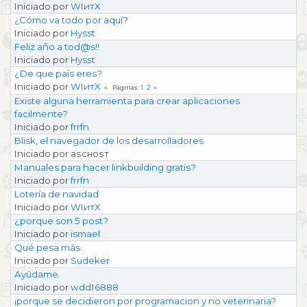
Iniciado por
WIитX
¿Cómo va todo por aquí?
Iniciado por
Hysst
Feliz año a tod@s!!
Iniciado por
Hysst
¿De que país eres?
Iniciado por
WIитX
1
2
Páginas
Existe alguna herramienta para crear aplicaciones
facilmente?
Iniciado por
frrfn
Blisk, el navegador de los desarrolladores
Iniciado por aѕcнoѕт
Manuales para hacer linkbuilding gratis?
Iniciado por
frrfn
Lotería de navidad
Iniciado por
WIитX
¿porque son 5 post?
Iniciado por
ismael
Qué pesa más..
Iniciado por
Sudeker
Ayúdame.
Iniciado por
wdd16888
¡porque se decidieron por programacion y no veterinaria?