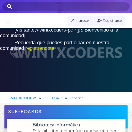
WINTXCODERS Terminal
Ingresar
Registrarse
[visitante@wintxcoders-pc
~
]:$
B
i
e
n
v
e
n
i
d
o
a
l
a
.
c
o
m
u
n
i
d
a
d
|
Recuerda que puedes participar en nuestra
comunidad
registrándote
WINTXCODERS
OFF TOPIC
Taberna
►
►
SUB-BOARDS
Biblioteca informática
En la biblioteca informática podrás obtener