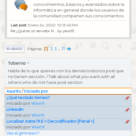
conocimientos, básicos y avanzados sobre la
informática en general donde los usuarios de
la comunidad comparten sus conocimientos.
Last post:
Enero 24, 2020, 10:13:45 PM
Re:¿Qué es un servidor N...
by
yew99
1
2
3
...
11
Páginas
IR ABAJO
Taberna
Habla de lo que quieres con los demás todos los post que
no tienen sección. / Talk about what you want with all
others who do not have post section.
Asunto
/
Iniciado por
¿Qué teclado tienes?
Iniciado por
WIитX
Linkedin
Iniciado por
WIитX
Localizar Astra 19.E + Decodificador [Panal +]
Iniciado por
WIитX
Vas al gimnasio?