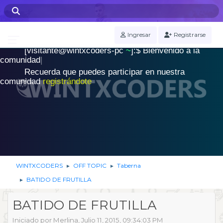
WINTXCODERS Terminal
Ingresar
Registrarse
[visitante@wintxcoders-pc
~
]:$
B
i
e
n
v
e
n
i
d
o
a
l
a
.
c
o
m
u
n
i
d
a
d
|
Recuerda que puedes participar en nuestra
comunidad
registrándote
WINTXCODERS
OFF TOPIC
Taberna
►
►
BATIDO DE FRUTILLA
►
BATIDO DE FRUTILLA
Iniciado por Merlina, Julio 11, 2015, 09:34:03 PM