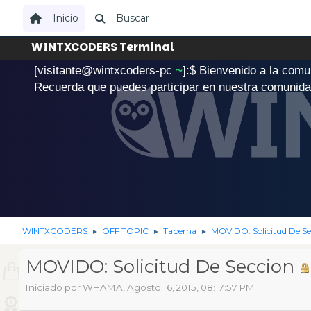
Inicio
Buscar
WINTXCODERS Terminal
[visitante@wintxcoders-pc
~
]:$
B
i
e
n
v
e
n
i
d
o
a
l
a
c
o
m
u
.
Recuerda que puedes participar en nuestra comunid
WINTXCODERS
OFF TOPIC
Taberna
MOVIDO: Solicitud De Se
►
►
►
MOVIDO: Solicitud De Seccion
Iniciado por WHAMA, Agosto 16, 2015, 08:17:57 PM