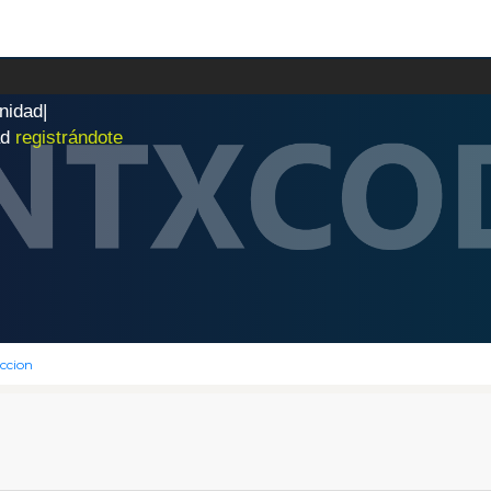
n
i
d
a
d
|
ad
registrándote
ccion