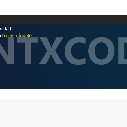
n
i
d
a
d
|
ad
registrándote