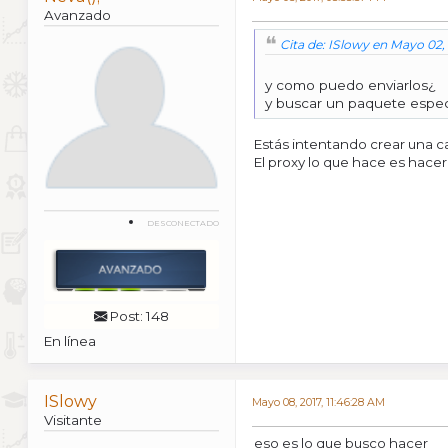
Avanzado
Cita de: ISlowy en Mayo 02, 
y como puedo enviarlos¿
y buscar un paquete espec
Estás intentando crear una c
El proxy lo que hace es hacer
DESCONECTADO
Post: 148
En línea
ISlowy
Mayo 08, 2017, 11:46:28 AM
Visitante
eso es lo que busco hacer