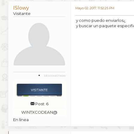
ISlowy
Mayo 02, 2017, 11:52:25 PM
Visitante
y como puedo enviarlos¿
y buscar un paquete especif
DESCONECTADO
Post: 6
WINTXCODEAN@
En línea