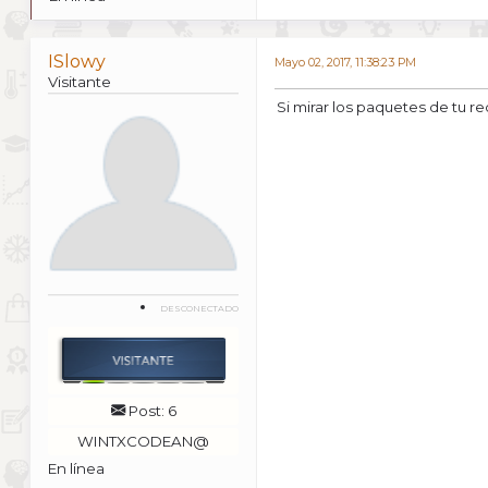
ISlowy
Mayo 02, 2017, 11:38:23 PM
Visitante
Si mirar los paquetes de tu re
DESCONECTADO
Post: 6
WINTXCODEAN@
En línea