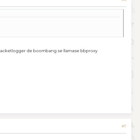
inal packetlogger de boombang se llamase bbproxy
#7