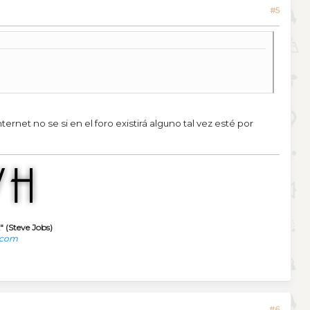
#5
ernet no se si en el foro existirá alguno tal vez esté por
" (Steve Jobs)
.com
#6