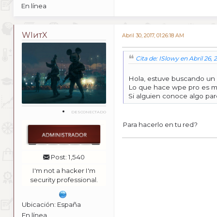
En línea
WIитX
Abril 30, 2017, 01:26:18 AM
Cita de: ISlowy en Abril 26, 
Hola, estuve buscando un 
Lo que hace wpe pro es mir
Si alguien conoce algo pa
DESCONECTADO
Para hacerlo en tu red?
Post: 1,540
I'm not a hacker I'm
security professional.
Ubicación: España
En línea