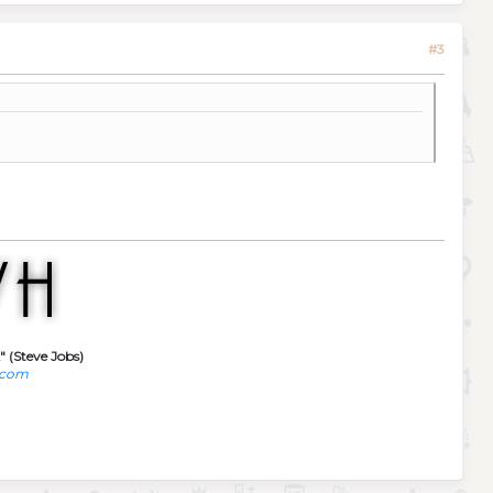
#3
" (Steve Jobs)
.com