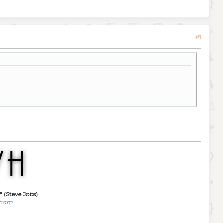
#1
" (Steve Jobs)
.com