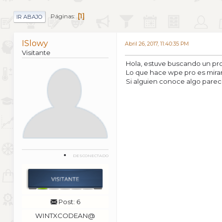
1
Páginas
IR ABAJO
ISlowy
Abril 26, 2017, 11:40:35 PM
Visitante
Hola, estuve buscando un pr
Lo que hace wpe pro es mirar 
Si alguien conoce algo parec
DESCONECTADO
Post: 6
WINTXCODEAN@