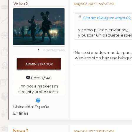
WIитX
Mayo 02, 2017, 11:54:54 PM
Cita de: ISlowy en Mayo 02, 
y como puedo enviarlos¿
y buscar un paquete espec
DESCONECTADO
No se si puedes mandar paquete
wireless si no haz una búsqu
Post: 1,540
I'm not a hacker I'm
security professional.
Ubicación: España
En línea
Neva();
Mayo 03, 2017, 08:58:57 PM