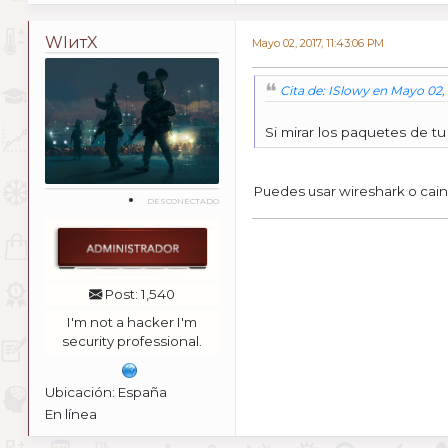
WIитX
Mayo 02, 2017, 11:43:06 PM
Cita de: ISlowy en Mayo 02, 
Si mirar los paquetes de tu
Puedes usar wireshark o cai
DESCONECTADO
Post: 1,540
I'm not a hacker I'm
security professional.
Ubicación: España
En línea