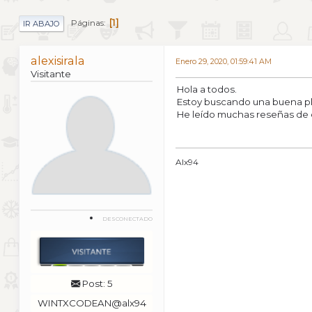
1
Páginas
IR ABAJO
alexisirala
Enero 29, 2020, 01:59:41 AM
Visitante
Hola a todos.
Estoy buscando una buena pl
He leído muchas reseñas de el
Alx94
DESCONECTADO
Post: 5
WINTXCODEAN@alx94