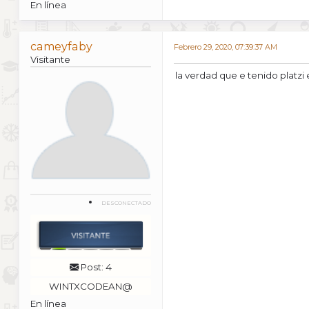
En línea
cameyfaby
Febrero 29, 2020, 07:39:37 AM
Visitante
la verdad que e tenido platz
DESCONECTADO
Post: 4
WINTXCODEAN@
En línea