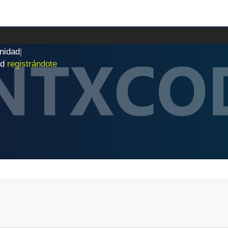
n
i
d
a
d
|
ad
registrándote