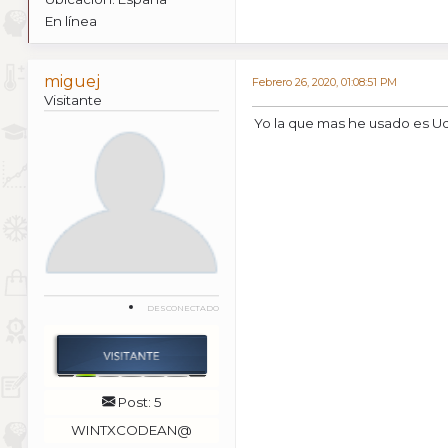
En línea
miguej
Febrero 26, 2020, 01:08:51 PM
Visitante
Yo la que mas he usado es Ude
DESCONECTADO
Post: 5
WINTXCODEAN@