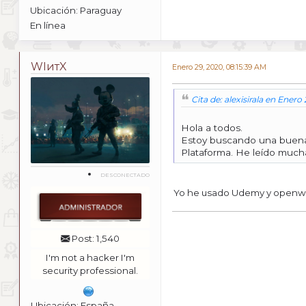
Ubicación: Paraguay
En línea
WIитX
Enero 29, 2020, 08:15:39 AM
Cita de: alexisirala en Enero
Hola a todos.
Estoy buscando una buena 
Plataforma. He leído mucha
DESCONECTADO
Yo he usado Udemy y openweb
Post: 1,540
I'm not a hacker I'm
security professional.
Ubicación: España