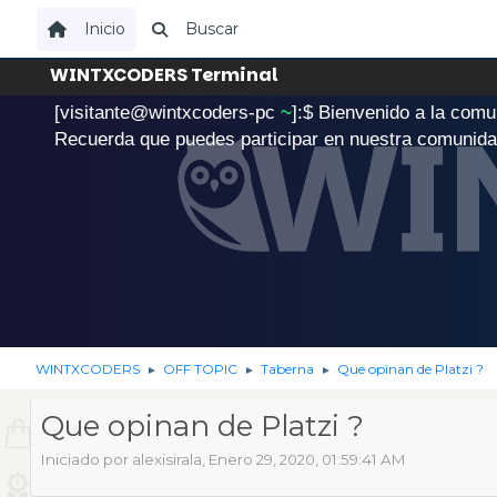
Inicio
Buscar
WINTXCODERS Terminal
[visitante@wintxcoders-pc
~
]:$
B
i
e
n
v
e
n
i
d
o
a
l
a
c
o
m
u
.
Recuerda que puedes participar en nuestra comunid
WINTXCODERS
OFF TOPIC
Taberna
Que opinan de Platzi ?
►
►
►
Que opinan de Platzi ?
Iniciado por alexisirala, Enero 29, 2020, 01:59:41 AM