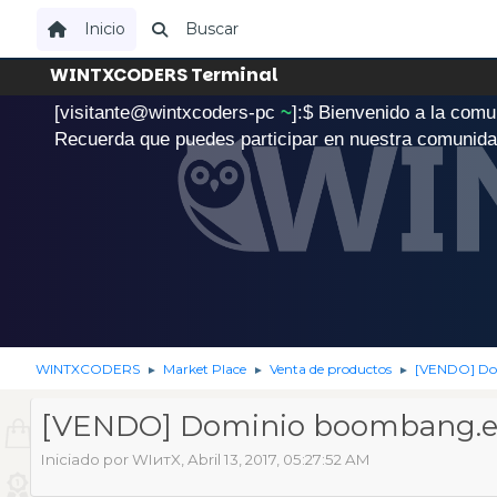
Inicio
Buscar
WINTXCODERS Terminal
[visitante@wintxcoders-pc
~
]:$
B
i
e
n
v
e
n
i
d
o
a
l
a
c
o
m
u
.
Recuerda que puedes participar en nuestra comunid
WINTXCODERS
Market Place
Venta de productos
[VENDO] Do
►
►
►
[VENDO] Dominio boombang.e
Iniciado por WIитX, Abril 13, 2017, 05:27:52 AM