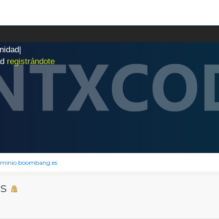
n
i
d
a
d
|
ad
registrándote
minio boombang.es
s