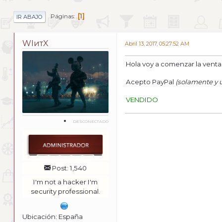
1
Páginas
IR ABAJO
WIитX
Abril 13, 2017, 05:27:52 AM
Hola voy a comenzar la venta
Acepto PayPal
(solamente y 
VENDIDO
DESCONECTADO
Post: 1,540
I'm not a hacker I'm
security professional.
Ubicación: España