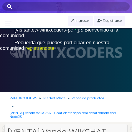
WINTXCODERS Terminal
Ingresar
Registrarse
[visitante@wintxcoders-pc
~
]:$
B
i
e
n
v
e
n
i
d
o
a
l
a
.
c
o
m
u
n
i
d
a
d
|
Recuerda que puedes participar en nuestra
comunidad
registrándote
WINTXCODERS
Market Place
Venta de productos
►
►
►
[VENTA] Vendo WIKCHAT Chat en tiempo real desarrollado con
NodeJS
[VENTA] Vendo WIKCHAT