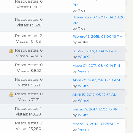
Respuestas: 0
PM
Vistas: 8,608
by Rida
Noviembre 07, 2018, 04:30:20
Respuestas: 0
PM
Vistas: 13,320
by Rida
Respuestas: 2
Febrero 15, 2018, 05:00:16 PM
Vistas: 10,103
by Vuske
Respuestas: 0
Julio 21, 2017, 01:46:59 PM
Vistas: 14,503
by
WIитX
Respuestas: 0
Mayo 01, 2017, 08:40:14 PM
Vistas: 8,852
by
Neva();
Respuestas: 0
Abril 20, 2017, 04:58:30 AM
Vistas: 9,221
by
WIитX
Respuestas: 0
Abril 13, 2017, 05:27:52 AM
Vistas: 7,171
by
WIитX
Respuestas: 1
Marzo 17, 2017, 12:03:18 PM
Vistas: 14,620
by
WIитX
Respuestas: 2
Marzo 10, 2017, 03:25:51 PM
Vistas: 13,280
by
Neva();