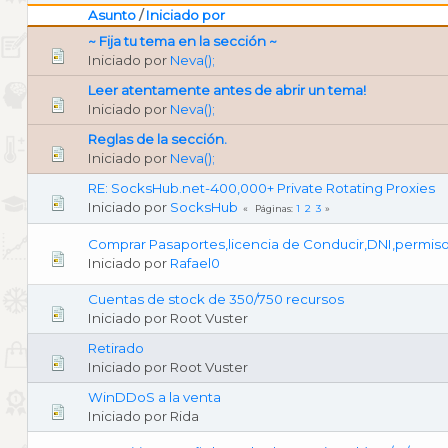
Asunto
/
Iniciado por
~ Fija tu tema en la sección ~
Iniciado por
Neva();
Leer atentamente antes de abrir un tema!
Iniciado por
Neva();
Reglas de la sección.
Iniciado por
Neva();
RE: SocksHub.net-400,000+ Private Rotating Proxies
Iniciado por
SocksHub
1
2
3
Páginas
Comprar Pasaportes,licencia de Conducir,DNI,permiso
Iniciado por
Rafael0
Cuentas de stock de 350/750 recursos
Iniciado por Root Vuster
Retirado
Iniciado por Root Vuster
WinDDoS a la venta
Iniciado por Rida