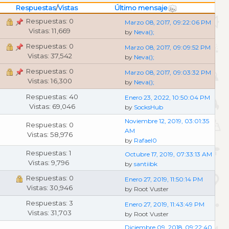
Respuestas
/
Vistas
Último mensaje
Respuestas: 0
Marzo 08, 2017, 09:22:06 PM
Vistas: 11,669
by
Neva();
Respuestas: 0
Marzo 08, 2017, 09:09:52 PM
Vistas: 37,542
by
Neva();
Respuestas: 0
Marzo 08, 2017, 09:03:32 PM
Vistas: 16,300
by
Neva();
Respuestas: 40
Enero 23, 2022, 10:50:04 PM
Vistas: 69,046
by
SocksHub
Noviembre 12, 2019, 03:01:35
Respuestas: 0
AM
Vistas: 58,976
by
Rafael0
Respuestas: 1
Octubre 17, 2019, 07:33:13 AM
Vistas: 9,796
by
santiibk
Respuestas: 0
Enero 27, 2019, 11:50:14 PM
Vistas: 30,946
by Root Vuster
Respuestas: 3
Enero 27, 2019, 11:43:49 PM
Vistas: 31,703
by Root Vuster
Diciembre 09, 2018, 09:22:40