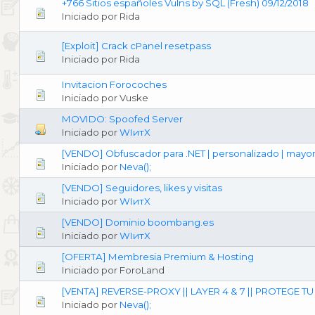
+766 Sitios españoles Vulns by SQL (Fresh) 09/12/2018
Iniciado por Rida
[Exploit] Crack cPanel resetpass
Iniciado por Rida
Invitacion Forocoches
Iniciado por Vuske
MOVIDO: Spoofed Server
Iniciado por
WIитX
[VENDO] Obfuscador para .NET | personalizado | mayor
Iniciado por
Neva();
[VENDO] Seguidores, likes y visitas
Iniciado por
WIитX
[VENDO] Dominio boombang.es
Iniciado por
WIитX
[OFERTA] Membresia Premium & Hosting
Iniciado por ForoLand
[VENTA] REVERSE-PROXY || LAYER 4 & 7 || PROTEGE
Iniciado por
Neva();