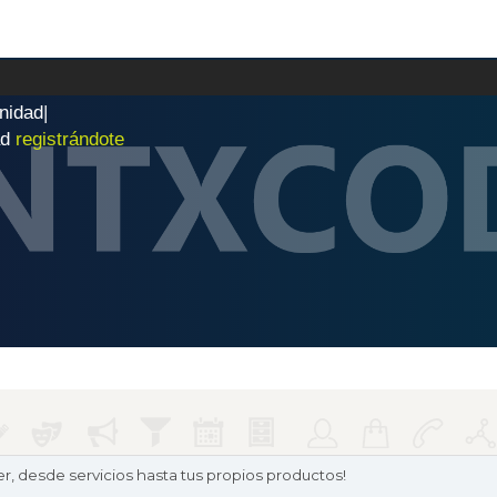
n
i
d
a
d
|
ad
registrándote
, desde servicios hasta tus propios productos!