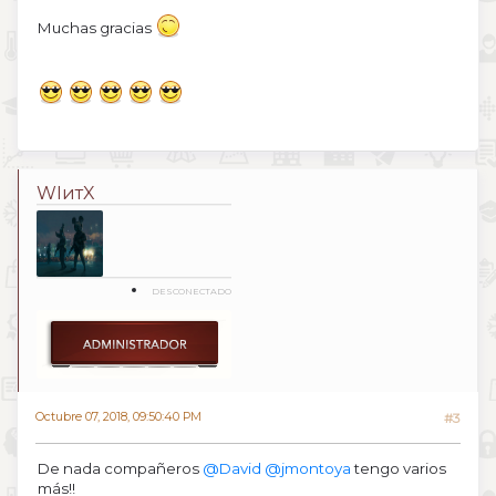
Muchas gracias
WIитX
DESCONECTADO
Octubre 07, 2018, 09:50:40 PM
#3
De nada compañeros
@David
@jmontoya
tengo varios
más!!