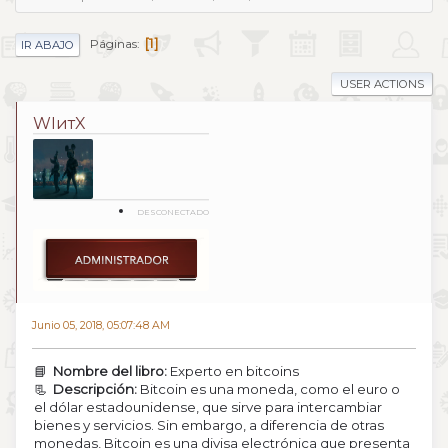
1
Páginas
IR ABAJO
USER ACTIONS
WIитX
DESCONECTADO
Junio 05, 2018, 05:07:48 AM
📘
Nombre del libro:
Experto en bitcoins
📃
Descripción:
Bitcoin es una moneda, como el euro o
el dólar estadounidense, que sirve para intercambiar
bienes y servicios. Sin embargo, a diferencia de otras
monedas, Bitcoin es una divisa electrónica que presenta