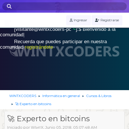
WINTXCODERS Terminal
Ingresar
Registrarse
[visitante@wintxcoders-pc
~
]:$
B
i
e
n
v
e
n
i
d
o
a
l
a
.
c
o
m
u
n
i
d
a
d
|
Recuerda que puedes participar en nuestra
comunidad
registrándote
WINTXCODERS
Informática en general
Cursos & Libros
►
►
🚀 Experto en bitcoins
►
🚀 Experto en bitcoins
Iniciado por WIитX, Junio 05, 2018, 05:07:48 AM