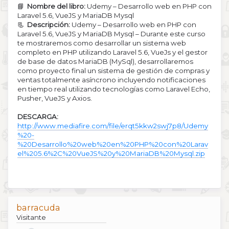
📘
Nombre del libro:
Udemy – Desarrollo web en PHP con
Laravel 5.6, VueJS y MariaDB Mysql
📃
Descripción:
Udemy – Desarrollo web en PHP con
Laravel 5.6, VueJS y MariaDB Mysql – Durante este curso
te mostraremos como desarrollar un sistema web
completo en PHP utilizando Laravel 5.6, VueJs y el gestor
de base de datos MariaDB (MySql), desarrollaremos
como proyecto final un sistema de gestión de compras y
ventas totalmente asíncrono incluyendo notificaciones
en tiempo real utilizando tecnologías como Laravel Echo,
Pusher, VueJS y Axios.
DESCARGA:
http://www.mediafire.com/file/erqt5kkw2swj7p8/Udemy
%20-
%20Desarrollo%20web%20en%20PHP%20con%20Larav
el%205.6%2C%20VueJS%20y%20MariaDB%20Mysql.zip
barracuda
Visitante