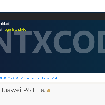
n
i
d
a
d
|
ad
registrándote
OLUCIONADO: Problema con Huawei P8 Lite.
uawei P8 Lite.