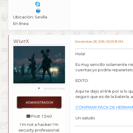
Ubicación: Sevilla
En línea
WIитX
Noviembre 28, 2016, 05:05:18 PM
Hola!
Es muy sencillo solamente ne
cuentas yo podría reparartelo
EDITO:
DESCONECTADO
Aqui te dejo el link por si l
seguro que es de la batería, 
COMPRAR PACK DE HERRAM
Post: 1,540
Un saludo
I'm not a hacker I'm
security professional.