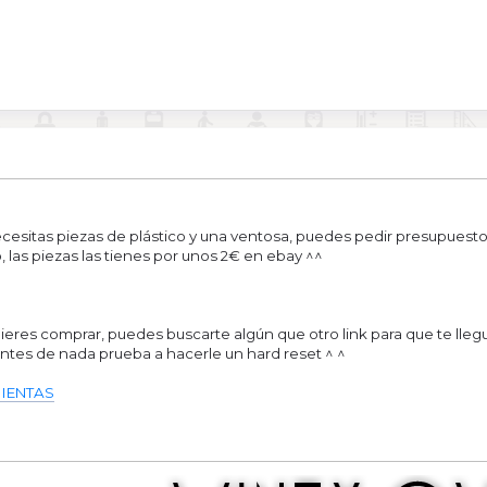
cesitas piezas de plástico y una ventosa, puedes pedir presupuesto 
, las piezas las tienes por unos 2€ en ebay ^^
o quieres comprar, puedes buscarte algún que otro link para que te ll
antes de nada prueba a hacerle un hard reset ^ ^
IENTAS