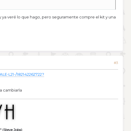
 y ya veré lo que hago, pero seguramente compre el kit y una
#3
LE-L21-/182142262722?
a cambiarla
" (Steve Jobs)