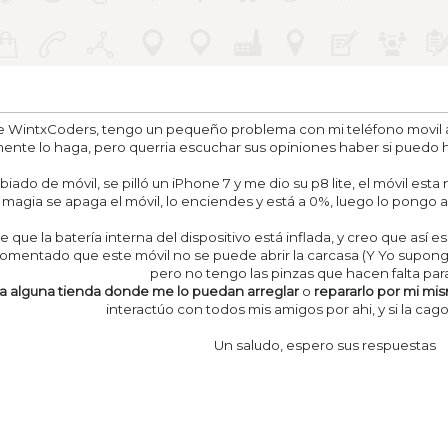
 WintxCoders, tengo un pequeño problema con mi teléfono movil ac
nte lo haga, pero querria escuchar sus opiniones haber si puedo ha
ado de móvil, se pilló un iPhone 7 y me dio su p8 lite, el móvil esta 
 magia se apaga el móvil, lo enciendes y está a 0%, luego lo pongo 
 que la batería interna del dispositivo está inflada, y creo que así es
entado que este móvil no se puede abrir la carcasa (Y Yo supongo 
pero no tengo las pinzas que hacen falta para
lo a alguna tienda donde me lo puedan arreglar
o
repararlo por mi mi
interactúo con todos mis amigos por ahi, y si la cago 
Un saludo, espero sus respuestas