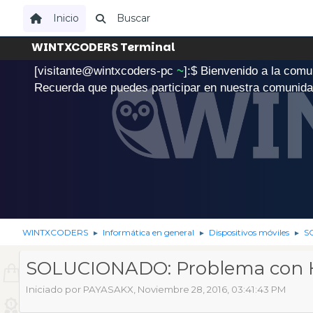
Inicio
Buscar
WINTXCODERS Terminal
[visitante@wintxcoders-pc
~
]:$
B
i
e
n
v
e
n
i
d
o
a
l
a
c
o
m
u
.
Recuerda que puedes participar en nuestra comunid
WINTXCODERS
Informática en general
Dispositivos móviles
S
►
►
►
SOLUCIONADO: Problema con H
Iniciado por PAYASAKX, Noviembre 28, 2016, 03:41:43 PM