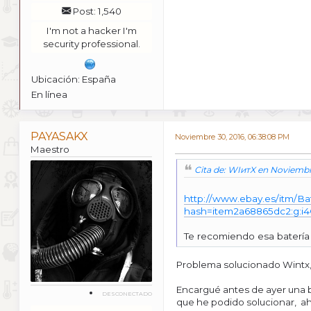
Post: 1,540
I'm not a hacker I'm
security professional.
Ubicación: España
En línea
PAYASAKX
Noviembre 30, 2016, 06:38:08 PM
Maestro
Cita de: WIитX en Noviembr
http://www.ebay.es/itm/B
hash=item2a68865dc2:g:
Te recomiendo esa batería 
Problema solucionado Wintx, 
Encargué antes de ayer una b
DESCONECTADO
que he podido solucionar, a