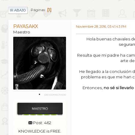
1
Páginas
IR ABAJO
PAYASAKX
Noviembre 28, 2016, 03:41:43 PM
Maestro
Hola buenas chavales de
segurame
Resulta que mi padre ha cambi
arte de
He llegado a la conclusión de
problema es que me han com
Entonces,
no sé si llevar
DESCONECTADO
Post: 462
KNOWLEDGE is FREE.