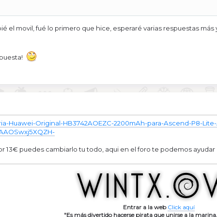
é el movil, fué lo primero que hice, esperaré varias respuestas más
spuesta!
eria-Huawei-Original-HB3742AOEZC-2200mAh-para-Ascend-P8-Lite-A
QAAOSwxj5XQZH-
r 13€ puedes cambiarlo tu todo, aqui en el foro te podemos ayudar 
Entrar a la web
Click aquí
"Es más divertido hacerse pirata que unirse a la marina.