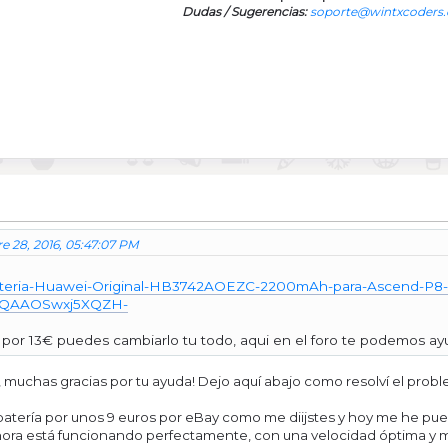
Dudas / Sugerencias:
soporte@wintxcoders
e 28, 2016, 05:47:07 PM
ateria-Huawei-Original-HB3742AOEZC-2200mAh-para-Ascend-P8-L
i4QAAOSwxj5XQZH-
por 13€ puedes cambiarlo tu todo, aqui en el foro te podemos ay
muchas gracias por tu ayuda! Dejo aquí abajo como resolví el probl
atería por unos 9 euros por eBay como me diijstes y hoy me he pue
hora está funcionando perfectamente, con una velocidad óptima y m