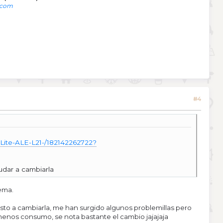
.com
#4
ite-ALE-L21-/182142262722?
udar a cambiarla
ema.
sto a cambiarla, me han surgido algunos problemillas pero
enos consumo, se nota bastante el cambio jajajaja