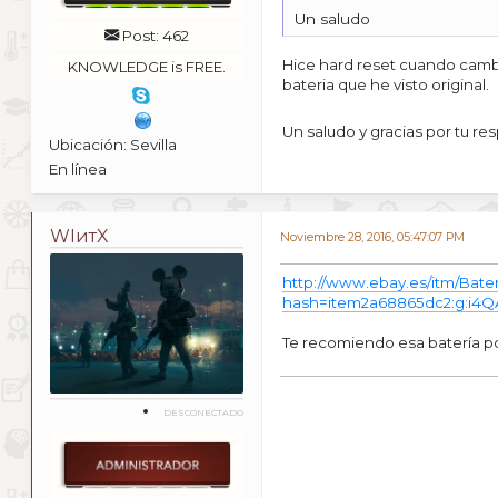
Un saludo
Post: 462
Hice hard reset cuando cambi
KNOWLEDGE is FREE.
bateria que he visto original.
Un saludo y gracias por tu re
Ubicación: Sevilla
En línea
WIитX
Noviembre 28, 2016, 05:47:07 PM
http://www.ebay.es/itm/Bat
hash=item2a68865dc2:g:i4
Te recomiendo esa batería po
DESCONECTADO