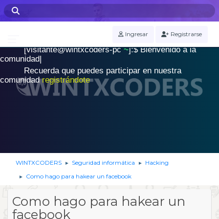
WINTXCODERS Terminal
Ingresar
Registrarse
[visitante@wintxcoders-pc
~
]:$
B
i
e
n
v
e
n
i
d
o
a
l
a
.
c
o
m
u
n
i
d
a
d
|
Recuerda que puedes participar en nuestra
comunidad
registrándote
WINTXCODERS
Seguridad informática
Hacking
►
►
Como hago para hakear un facebook
►
Como hago para hakear un
facebook