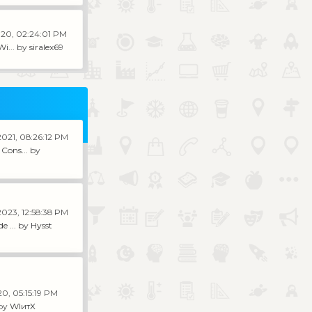
020, 02:24:01 PM
i...
by
siralex69
2021, 08:26:12 PM
Cons...
by
2023, 12:58:38 PM
e ...
by
Hysst
20, 05:15:19 PM
by
WIитX