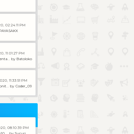
20, 02:24:11 PM
PAYASAKX
0, 11:01:27 PM
nta...
by
Batoloko
020, 11:33:51 PM
nit...
by
Coder_09
020, 08:10:39 PM
0 ...
by
Sucuri