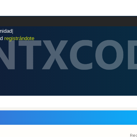
n
i
d
a
d
|
ad
registrándote
Red