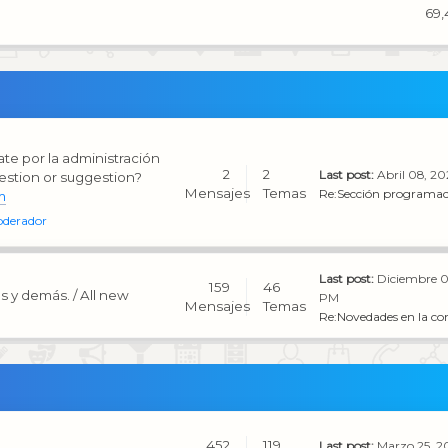
69,
te por la administración
2
2
Last post:
Abril 08, 2
estion or suggestion?
Mensajes
Temas
Re:Sección programac
m
oderador
Last post:
Diciembre 0
159
46
s y demás. / All new
PM
Mensajes
Temas
Re:Novedades en la co
452
119
Last post:
Marzo 25, 2