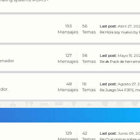
193
56
Last post:
Abril 27, 20
Mensajes
Temas
Re:Hola soy nuevo
by
127
56
Last post:
Mayo 15, 202
denador
Mensajes
Temas
Re:🚓 Pack de herramie
48
16
Last post:
Agosto 27, 2
ador.
Mensajes
Temas
Re:Juego 144 FJPS, mo
129
42
Last post:
Junio 09, 2
Mensajes
Temas
Re:Qué opinas sobre w1