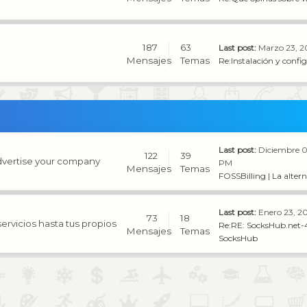
187
63
Last post:
Marzo 23, 2
Mensajes
Temas
Re:Instalación y config
Last post:
Diciembre 0
122
39
Advertise your company
PM
Mensajes
Temas
FOSSBilling | La altern
Last post:
Enero 23, 2
73
18
rvicios hasta tus propios
Re:RE: SocksHub.net-4
Mensajes
Temas
SocksHub