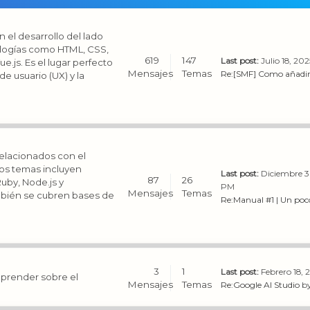
 el desarrollo del lado
nologías como HTML, CSS,
619
147
Last post:
Julio 18, 20
.js. Es el lugar perfecto
Mensajes
Temas
Re:[SMF] Como añadir 
e usuario (UX) y la
elacionados con el
 Los temas incluyen
Last post:
Diciembre 3
87
26
uby, Node.js y
PM
Mensajes
Temas
mbién se cubren bases de
Re:Manual #1 | Un poco
3
1
Last post:
Febrero 18, 
 aprender sobre el
Mensajes
Temas
Re:Google AI Studio
b