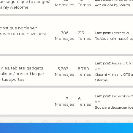
ue seguro que te acogerá
Mensajes
Temas
Re:Saludos
by
WIитX
tainly welcome
 post que no tienen
786
213
Last post:
Febrero 20, 
ers who do not have post
Mensajes
Temas
Re:Vas al gimnasio?
b
Last post:
Febrero 06,
viles, tablets, gadgets
5,787
5,780
PM
alidad / precio. Ha que
Mensajes
Temas
Xiaomi Amazfit GTS a 
 tus aportes.
Ofertas
Last post:
Diciembre 0
7
6
AM
Mensajes
Temas
Bot para descargar jue