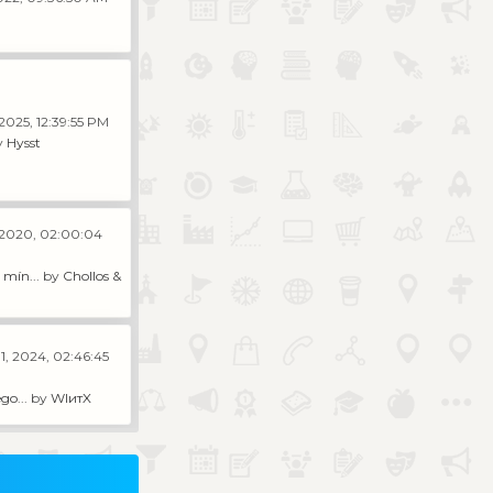
2025, 12:39:55 PM
y
Hysst
 2020, 02:00:04
mín...
by
Chollos &
1, 2024, 02:46:45
go...
by
WIитX