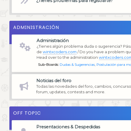
¿Tienes problemas para registrarte?
ADMINISTRACIÓN
Administración
¿Tienes algún problema duda o sugerencia? Pása
de
wintxcoders.com
/ Do you have a problem qu
Head over to the administration
wintxcoders.co
Sub-Boards
Dudas & Sugerencias
Postulación para m
Noticias del foro
Todas las novedades del foro, cambios, concurso
forum, updates, contests and more.
OFF TOPIC
Presentaciones & Despedidas