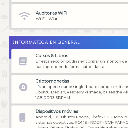
Auditorias WiFi
Wi-Fi - Wlan
INFORMÁTICA EN GENERAL
Cursos & Libros
En esta sección podrás encontrar un montón de li
para aprender de forma autodidacta
Criptomonedas
It's an open-source single-board computer. It can
Ubuntu, Debian, Rasberry Pi Image, it uses the A
1GB DDR3 SDRAM
Dispositivos móviles
Android, iOS, Ubuntu Phone, Firefox OS - Todo lo
sistemas operativos: ROMS - ROOT - COMPARACI
Ubuntu Phone, Firefox OS - Everything about op