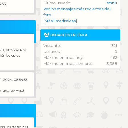
Último usuario:
tmr91
463
Ver los mensajes más recientes del
foro.
[Más Estadísticas]
USUARIOS EN LÍNEA
Visitante:
321
020, 08:53:41 PM
Usuarios:
0
ión
by
cplus
Máximo en linea hoy:
462
Máximo en linea siempre:
3,388
1, 2024, 08:54:53
mun...
by
Hysst
022, 09:36:50 AM