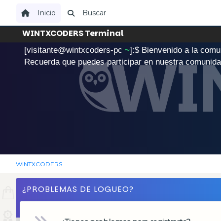
Inicio
Buscar
WINTXCODERS Terminal
[visitante@wintxcoders-pc
~
]:$
B
i
e
n
v
e
n
i
d
o
a
l
a
c
o
m
u
.
Recuerda que puedes participar en nuestra comunid
WINTXCODERS
¿PROBLEMAS DE LOGUEO?