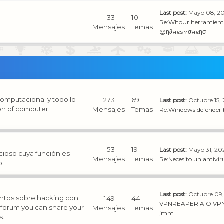
Last post:
Mayo 08, 20
33
10
Re:WhoUr herramienta
Mensajes
Temas
@η∂яєѕмσяєησ
computacional y todo lo
273
69
Last post:
Octubre 15,
ion of computer
Mensajes
Temas
Re:Windows defender
53
19
Last post:
Mayo 31, 20
cioso cuya función es
Mensajes
Temas
Re:Necesito un antiviru
o.
Last post:
Octubre 09,
entos sobre hacking con
149
44
VPNREAPER AIO VPN
b-forum you can share your
Mensajes
Temas
jmm
s.