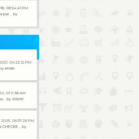
18, 08:54:41 PM
 par...
by
 2021, 04:22:12 PM
by
enido
20, 01:11:38 AM
s...
by
WIитX
 2025, 06:57:26 PM
 CHECKE...
by