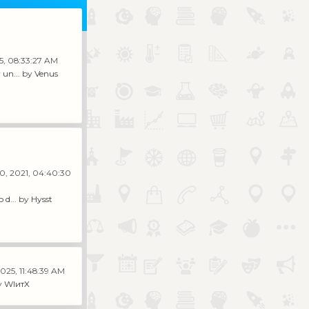
25, 08:33:27 AM
un...
by
Venus
0, 2021, 04:40:30
 d...
by
Hysst
2025, 11:48:39 AM
y
WIитX