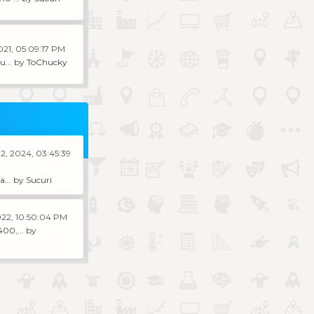
021, 05:09:17 PM
u...
by
ToChucky
2, 2024, 03:45:39
a...
by
Sucuri
022, 10:50:04 PM
00,...
by