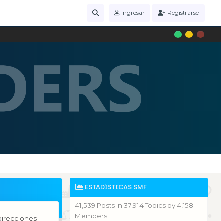
Ingresar
Registrarse
ESTADÍSTICAS SMF
41,539 Posts in 37,914 Topics by 4,158
Members
irecciones: