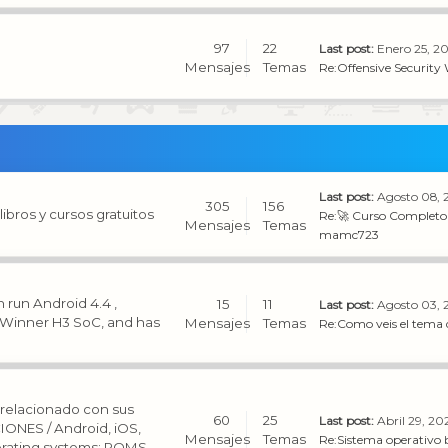
97
22
Last post:
Enero 25, 2
Mensajes
Temas
Re:Offensive Security W
Last post:
Agosto 08, 
305
156
bros y cursos gratuitos
Re:🚀 Curso Completo 
Mensajes
Temas
mamc723
 run Android 4.4 ,
15
11
Last post:
Agosto 03, 
llWinner H3 SoC, and has
Mensajes
Temas
Re:Como veis el tema d
 relacionado con sus
60
25
Last post:
Abril 29, 20
ONES / Android, iOS,
Mensajes
Temas
Re:Sistema operativo
erating systems: ROMS -