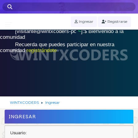
WINTXCODERS Terminal
Ingresar
Registrarse
[visitante@wintxcoders-pc
~
]:$
B
i
e
n
v
e
n
i
d
o
a
l
a
.
c
o
m
u
n
i
d
a
d
|
Recuerda que puedes participar en nuestra
comunidad
registrándote
WINTXCODERS
Ingresar
►
INGRESAR
Usuario: