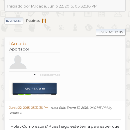
Iniciado por lArcade, Junio 22, 2015, 05:32:36 PM
1
Páginas
IR ABAJO
USER ACTIONS
lArcade
Aportador
DESCONECTADO
Junio 22, 2015, 05:32:36 PM
Last Edit
: Enero 13, 2016, 04:07:13 PM by
WIитX
Hola ¿Cómo están? Pues hago este tema para saber que