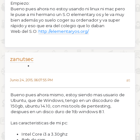
Empiezo:
Bueno pues ahora no estoy usando ni linux ni mac pero
le puse a mi hermano un S.O elementary os y le va muy
bien además yo suelo coger su ordenador y va super
rápido y eso que era del colegio que lo daban
Web del S.O:
http://elementaryos.org/
zanutsec
Junio 24, 2015, 06:07:55 PM
#1
Bueno pues ahora mismo, estoy siendo mas usuario de
Ubuntu, que de Windows, tengo en un discoduro de
150gb, ubuntu 14.10, con mis tools de pentesting,
despues en un disco duro de 1tb windows 8.1.
Las caracteristicas de mi pc:
Intel Core i3 a 3.30ghz
8gb de ram