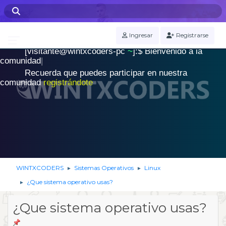
WINTXCODERS Terminal
Ingresar
Registrarse
[visitante@wintxcoders-pc
~
]:$
B
i
e
n
v
e
n
i
d
o
a
l
a
.
c
o
m
u
n
i
d
a
d
|
Recuerda que puedes participar en nuestra
comunidad
registrándote
WINTXCODERS
Sistemas Operativos
Linux
►
►
¿Que sistema operativo usas?
►
¿Que sistema operativo usas?