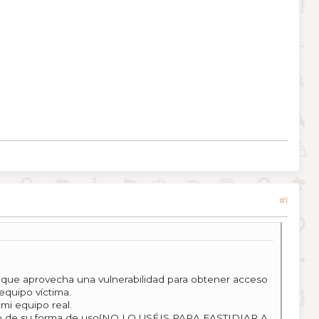
#1
 que aprovecha una vulnerabilidad para obtener acceso
equipo víctima.
 mi equipo real.
rgo de su forma de uso(NO LO USÉIS PARA FASTIDIAR A