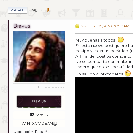
1
Páginas
IR ABAJO
Bravus
Noviembre 29, 2017, 03:02:03 PM
Muy buenas a todos
En este nuevo post quiero ha
equipo y crear un backdoor(P
Al final del post os comparto 
No se comparte con malas in
Espero que os sea de utilidad
Un saludo wintxcoderos
DESCONECTADO
Post: 12
WINTXCODEAN@
Ubicación: España