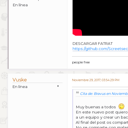
En línea
DESCARGAR FATRAT
https://github.com/Screetse
people free
Vuske
Noviembre 29, 2017, 03:54:29 PM
En línea
Cita de: Bravus en Noviembr
Muy buenas a todos
En este nuevo post quiero
a un equipo y crear un bac
Al final del post os compar
No se comparte con malas