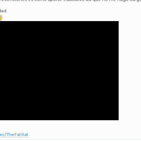
dad.
sec/TheFatRat