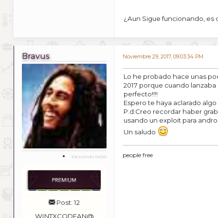
¿Aun Sigue funcionando, es 
Bravus
Noviembre 29, 2017, 09:03:34 PM
Lo he probado hace unas poc
2017 porque cuando lanzaba 
perfecto!!!!
Espero te haya aclarado algo
P.d:Creo recordar haber grab
usando un exploit para andro
Un saludo
people free
DESCONECTADO
Post: 12
WINTXCODEAN@