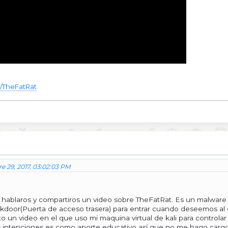
c/TheFatRat
e 29, 2017, 03:02:03 PM
 hablaros y compartiros un video sobre TheFatRat. Es un malware
kdoor(Puerta de acceso trasera) para entrar cuando deseemos al 
to un video en el que uso mi maquina virtual de kali para controlar
 intenciones es como aporte educativo así que no me hago ca