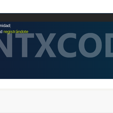
n
i
d
a
d
|
ad
registrándote