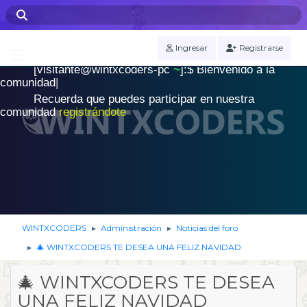
WINTXCODERS Terminal
Ingresar
Registrarse
[visitante@wintxcoders-pc
~
]:$
B
i
e
n
v
e
n
i
d
o
a
l
a
.
c
o
m
u
n
i
d
a
d
|
Recuerda que puedes participar en nuestra
comunidad
registrándote
WINTXCODERS
Administración
Noticias del foro
►
►
🎄 WINTXCODERS TE DESEA UNA FELIZ NAVIDAD
►
🎄 WINTXCODERS TE DESEA
UNA FELIZ NAVIDAD