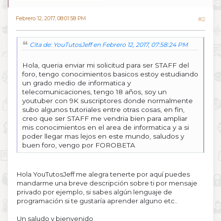
Febrero 12, 2017, 08:01:58 PM
#2
Cita de: YouTutosJeff en Febrero 12, 2017, 07:58:24 PM
Hola, queria enviar mi solicitud para ser STAFF del
foro, tengo conocimientos basicos estoy estudiando
un grado medio de informatica y
telecomunicaciones, tengo 18 años, soy un
youtuber con 9K suscriptores donde normalmente
subo algunos tutoriales entre otras cosas, en fin,
creo que ser STAFF me vendria bien para ampliar
mis conocimientos en el area de informatica y a si
poder llegar mas lejos en este mundo, saludos y
buen foro, vengo por FOROBETA
Hola YouTutosJeff me alegra tenerte por aquí puedes
mandarme una breve descripción sobre ti por mensaje
privado por ejemplo, si sabes algún lenguaje de
programación si te gustaría aprender alguno etc..
Un saludo y bienvenido