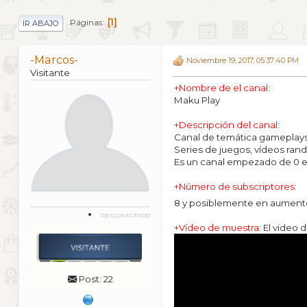
1
Páginas
IR ABAJO
-Marcos-
Noviembre 19, 2017, 05:37:40 PM
Visitante
+Nombre de el canal:
Maku Play
+Descripción del canal:
Canal de temática gameplays
Series de juegos, vídeos rand
Es un canal empezado de 0 e
+Número de subscriptores:
8 y posiblemente en aumen
DESCONECTADO
+Vídeo de muestra:
El video 
Post: 22