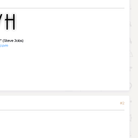
" (Steve Jobs)
.com
#2