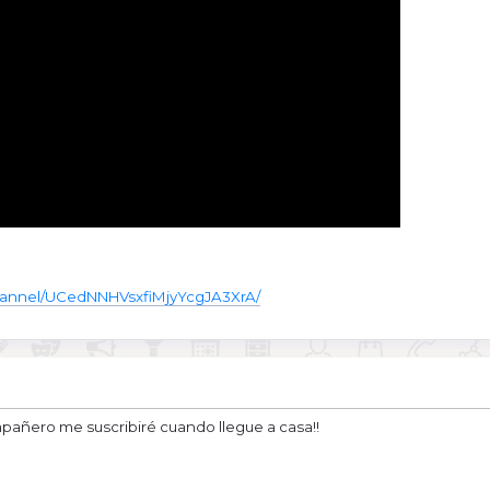
hannel/UCedNNHVsxfiMjyYcgJA3XrA/
pañero me suscribiré cuando llegue a casa!!