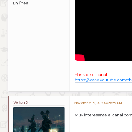
En línea
+Link de el canal:
https://www.youtube.com/c
WIитX
Noviembre 19, 2017, 06:38:39 PM
Muy interesante el canal com