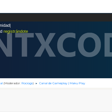
n
i
d
a
d
|
ad
registrándote
al
(Moderador:
Rociogs
)
Canal de Gameplay | Maku Play
►