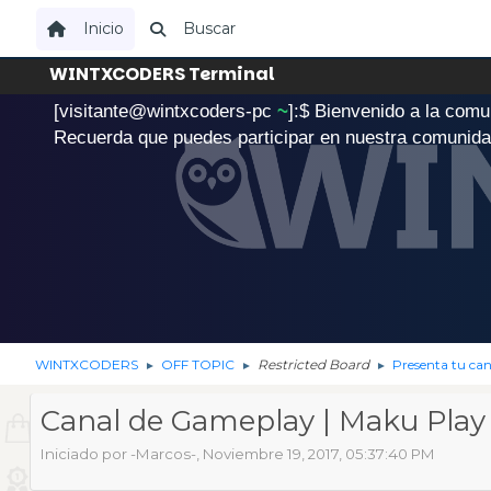
Inicio
Buscar
WINTXCODERS Terminal
[visitante@wintxcoders-pc
~
]:$
B
i
e
n
v
e
n
i
d
o
a
l
a
c
o
m
u
.
Recuerda que puedes participar en nuestra comunid
WINTXCODERS
OFF TOPIC
Restricted Board
Presenta tu can
►
►
►
Canal de Gameplay | Maku Play
Iniciado por -Marcos-, Noviembre 19, 2017, 05:37:40 PM