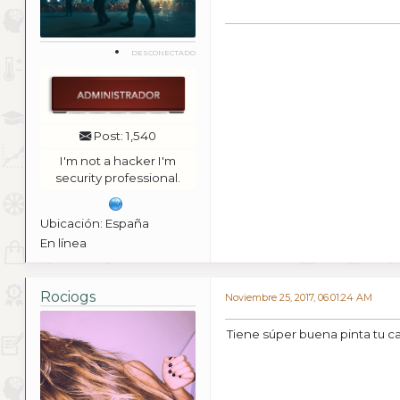
DESCONECTADO
Post: 1,540
I'm not a hacker I'm
security professional.
Ubicación: España
En línea
Rociogs
Noviembre 25, 2017, 06:01:24 AM
Tiene súper buena pinta tu can