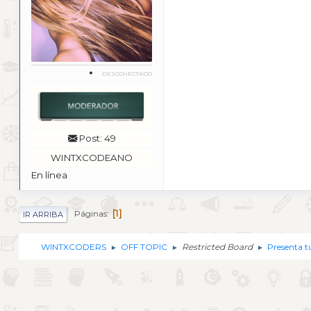
DESCONECTADO
Post: 49
WINTXCODEANO
En línea
1
Páginas
IR ARRIBA
WINTXCODERS
OFF TOPIC
Restricted Board
Presenta t
►
►
►