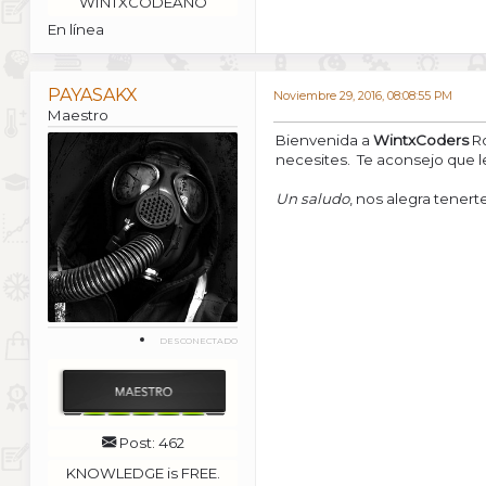
WINTXCODEANO
En línea
PAYASAKX
Noviembre 29, 2016, 08:08:55 PM
Maestro
Bienvenida a
WintxCoders
Ro
necesites. Te aconsejo que l
Un saludo
, nos alegra tenerte
DESCONECTADO
Post: 462
KNOWLEDGE is FREE.