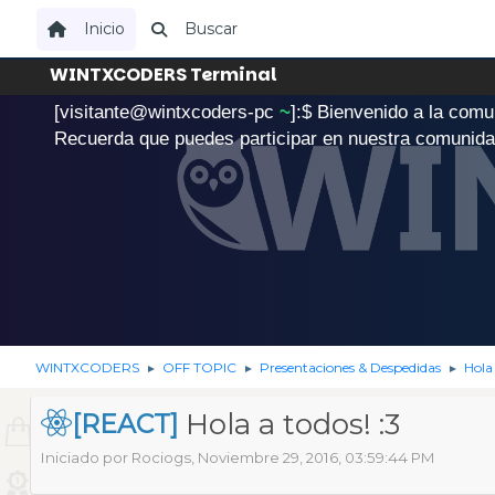
Inicio
Buscar
WINTXCODERS Terminal
[visitante@wintxcoders-pc
~
]:$
B
i
e
n
v
e
n
i
d
o
a
l
a
c
o
m
u
.
Recuerda que puedes participar en nuestra comunid
WINTXCODERS
OFF TOPIC
Presentaciones & Despedidas
Hola 
►
►
►
Hola a todos! :3
[REACT]
Iniciado por Rociogs, Noviembre 29, 2016, 03:59:44 PM