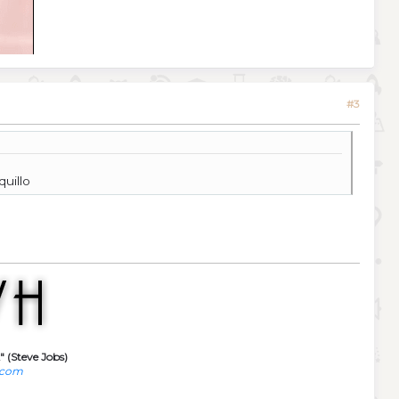
#3
uillo
" (Steve Jobs)
.com