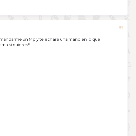
#1
en mandarme un Mp y te echaré una mano en lo que
ma si quieres!!