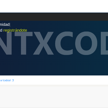
n
i
d
a
d
|
ad
registrándote
a todos! :3