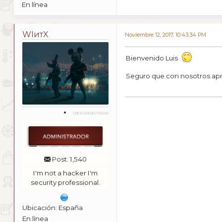
En línea
WIитX
Noviembre 12, 2017, 10:43:34 PM
Bienvenido Luis
Seguro que con nosotros ap
DESCONECTADO
Post: 1,540
I'm not a hacker I'm
security professional.
Ubicación: España
En línea