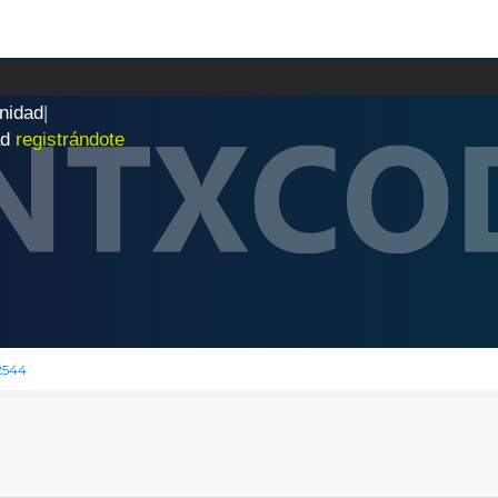
n
i
d
a
d
|
ad
registrándote
2544