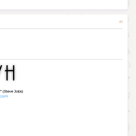
#1
" (Steve Jobs)
.com