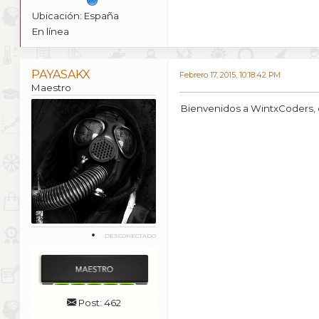
Ubicación: España
En línea
PAYASAKX
Febrero 17, 2015, 10:18:42 PM
Maestro
Bienvenidos a WintxCoders, 
DESCONECTADO
Post: 462