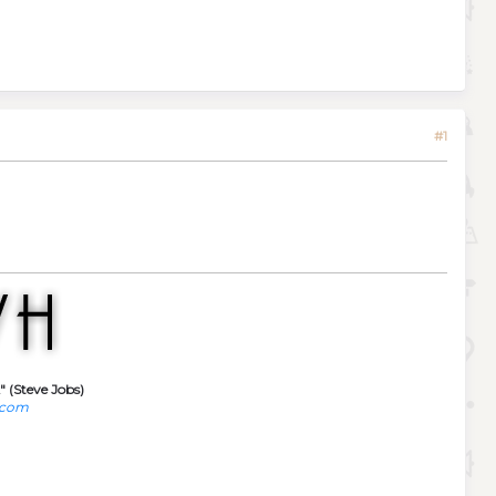
#1
" (Steve Jobs)
.com