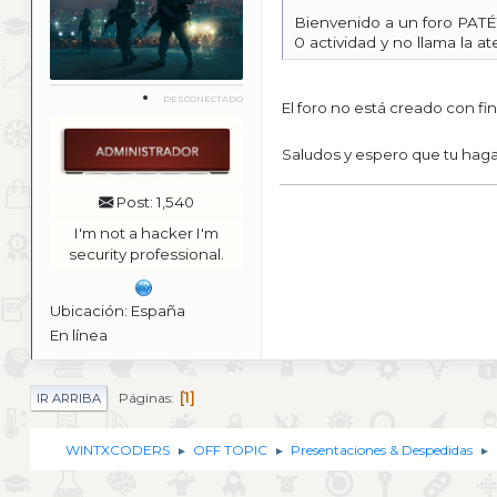
Bienvenido a un foro PAT
0 actividad y no llama la a
DESCONECTADO
El foro no está creado con fi
Saludos y espero que tu hag
Post: 1,540
I'm not a hacker I'm
security professional.
Ubicación: España
En línea
1
Páginas
IR ARRIBA
WINTXCODERS
OFF TOPIC
Presentaciones & Despedidas
►
►
►