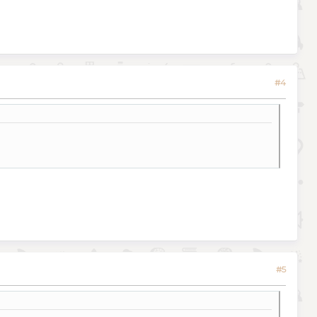
#4
#5