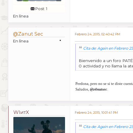
Post: 1
En línea
@Zanut Sec
Febrero 24, 2015, 02:40:42 PM
En línea
Cita de: Again en Febrero 23
Bienvenido a un foro PAT
0 actividad y no llama la a
Perdona, pero no se si te diste cuen
Saludos,
@z4nutsec
.
WIитX
Febrero 24, 2015, 10:01:41 PM
Cita de: Again en Febrero 23