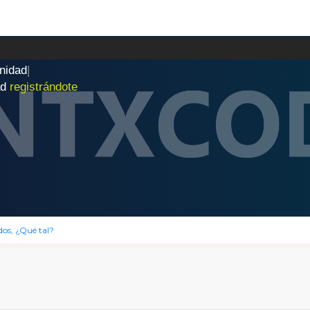
n
i
d
a
d
|
ad
registrándote
dos, ¿Qué tal?