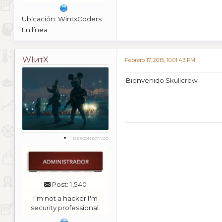
Ubicación: WintxCoders
En línea
WIитX
Febrero 17, 2015, 10:01:43 PM
Bienvenido Skullcrow
DESCONECTADO
Post: 1,540
I'm not a hacker I'm
security professional.