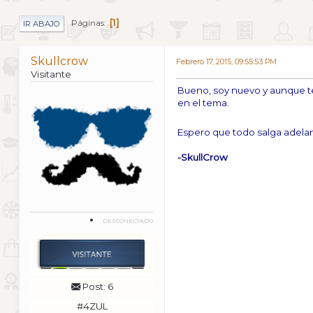
1
Páginas
IR ABAJO
Skullcrow
Febrero 17, 2015, 09:55:53 PM
Visitante
Bueno, soy nuevo y aunque t
en el tema.
Espero que todo salga adela
-SkullCrow
DESCONECTADO
Post: 6
#4ZUL