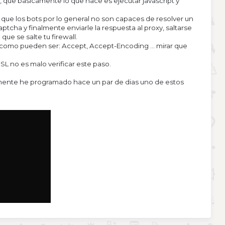
que basicamente lo que hace es ejecutar javascript y
 que los bots por lo general no son capaces de resolver un
tcha y finalmente enviarle la respuesta al proxy, saltarse
e se salte tu firewall.
como pueden ser: Accept, Accept-Encoding ... mirar que
L no es malo verificar este paso.
almente he programado hace un par de dias uno de estos