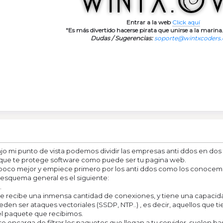
Entrar a la web
Click aquí
"Es más divertido hacerse pirata que unirse a la marina.
Dudas / Sugerencias:
soporte@wintxcoders
 mi punto de vista podemos dividir las empresas anti ddos en dos t
, que te protege software como puede ser tu pagina web.
oco mejor y empiece primero por los anti ddos como los conocemo
 esquema general es el siguiente:
.
e recibe una inmensa cantidad de conexiones, y tiene una capacid
en ser ataques vectoriales (SSDP, NTP..) , es decir, aquellos que
el paquete que recibimos.
 se encarga de filtrar los paquetes que llegan a tu servidor, suelen ba