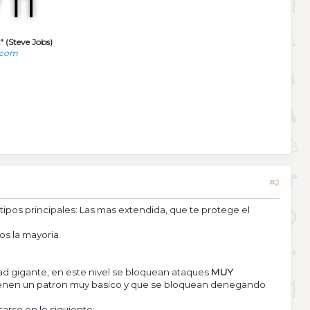
" (Steve Jobs)
.com
#2
ipos principales: Las mas extendida, que te protege el
s la mayoria.
ad gigante, en este nivel se bloquean ataques
MUY
 tienen un patron muy basico y que se bloquean denegando
sarse en lo siguiente: