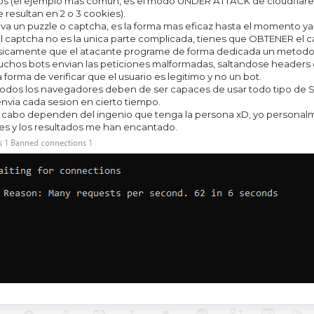
os (el ejemplo mas comun, es el modo UNDER ATTACK de cloudflare, 
 resultan en 2 o 3 cookies).
lva un puzzle o captcha, es la forma mas eficaz hasta el momento ya
l captcha no es la unica parte complicada, tienes que OBTENER el cap
asicamente que el atacante programe de forma dedicada un metodo qu
uchos bots envian las peticiones malformadas, saltandose headers 
forma de verificar que el usuario es legitimo y no un bot.
todos los navegadores deben de ser capaces de usar todo tipo de SS
 envia cada sesion en cierto tiempo.
 y al cabo dependen del ingenio que tenga la persona xD, yo person
ues y los resultados me han encantado.