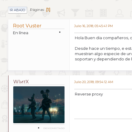
1
Páginas
IR ABAJO
Root Vuster
Julio 16, 2018, 05:45:41 PM
En línea
Hola Buen dia compañeros, 
Desde hace un tiempo, e est
muestran algo especie de un 
soportan y dependiendo de la
WIитX
Julio 20, 2018, 09:54:12 AM
Reverse proxy
DESCONECTADO