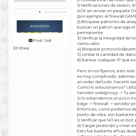
1) Verificaciones de sesion, 
ACK sin enviar un paquete SY
DESCONECTADO
(por ejemplo, el firewall GAM
2) Bloquear patrones de ataq
buscan un patron que siga el
permanente.
3) Verificar la integridad de
Post: 148
cierto valor.
En línea
4) Bloquear protocolos/puert
5) Limitar la cantidad de dat
6) Banear cualquier IP que ex
Pero si nos fijamos, esto sol
es muy complicado, ademas d
acceder del todo, hacerlo se
Como lo solucionamos? Utiliza
Servidor web(proxy) -> Tu se
Si lo extendemos un poco ma
Edge -> firewall -> servidor p
Entonces, como podemos deter
punto de vista, son bastante 
1) Verificar que NO es un bot,
a) Cargar javascript y crear 
Esto fue bastante eficaz dura