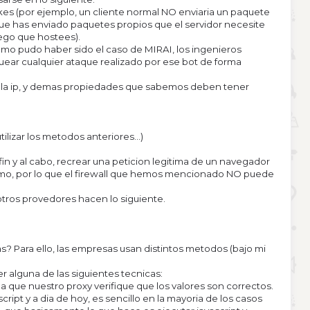
akes (por ejemplo, un cliente normal NO enviaria un paquete
 que has enviado paquetes propios que el servidor necesite
uego que hostees).
omo pudo haber sido el caso de MIRAI, los ingenieros
ear cualquier ataque realizado por ese bot de forma
o de la ip, y demas propiedades que sabemos deben tener
lizar los metodos anteriores...)
fin y al cabo, recrear una peticion legitima de un navegador
smo, por lo que el firewall que hemos mencionado NO puede
otros provedores hacen lo siguiente.
? Para ello, las empresas usan distintos metodos (bajo mi
er alguna de las siguientes tecnicas:
ma que nuestro proxy verifique que los valores son correctos.
ript y a dia de hoy, es sencillo en la mayoria de los casos