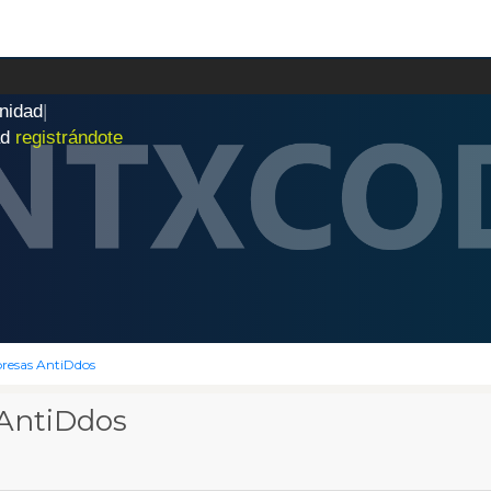
n
i
d
a
d
|
ad
registrándote
resas AntiDdos
AntiDdos