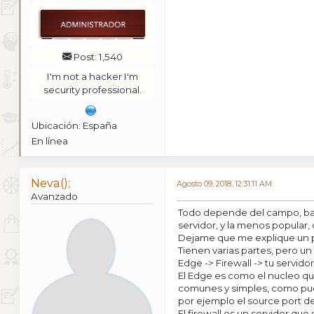
Post: 1,540
I'm not a hacker I'm
security professional.
Ubicación: España
En línea
Neva();
Agosto 09, 2018, 12:31:11 AM
Avanzado
Todo depende del campo, bajo
servidor, y la menos popular
Dejame que me explique un p
Tienen varias partes, pero un
Edge -> Firewall -> tu servidor
El Edge es como el nucleo qu
comunes y simples, como pued
por ejemplo el source port d
El firewall es un servidor que