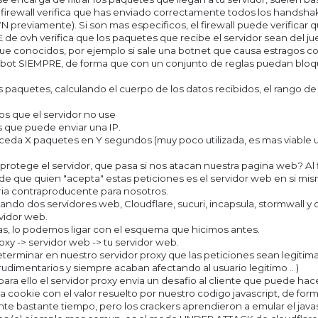
el firewall verifica que has enviado correctamente todos los handsh
N previamente). Si son mas especificos, el firewall puede verificar
E de ovh verifica que los paquetes que recibe el servidor sean del j
ue conocidos, por ejemplo si sale una botnet que causa estragos c
 bot SIEMPRE, de forma que con un conjunto de reglas puedan bloqu
 los paquetes, calculando el cuerpo de los datos recibidos, el rang
os que el servidor no use
os que puede enviar una IP.
ceda X paquetes en Y segundos (muy poco utilizada, es mas viable uti
o protege el servidor, que pasa si nos atacan nuestra pagina web? Al 
e que quien "acepta" estas peticiones es el servidor web en si mi
ria contraproducente para nosotros.
ndo dos servidores web, Cloudflare, sucuri, incapsula, stormwall y 
rvidor web.
s, lo podemos ligar con el esquema que hicimos antes.
roxy -> servidor web -> tu servidor web.
minar en nuestro servidor proxy que las peticiones sean legitimas
rudimentarios y siempre acaban afectando al usuario legitimo .. )
 para ello el servidor proxy envia un desafio al cliente que puede hac
una cookie con el valor resuelto por nuestro codigo javascript, de for
nte bastante tiempo, pero los crackers aprendieron a emular el javasc