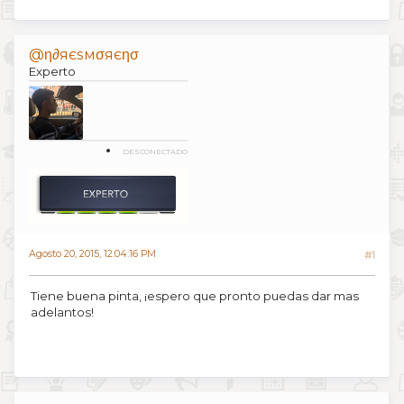
@η∂яєѕмσяєησ
Experto
DESCONECTADO
Agosto 20, 2015, 12:04:16 PM
#1
Tiene buena pinta, ¡espero que pronto puedas dar mas
adelantos!