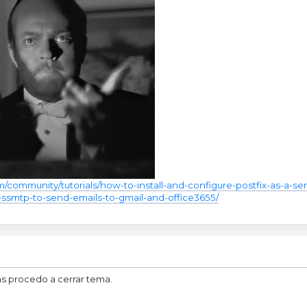
m/community/tutorials/how-to-install-and-configure-postfix-as-a-s
ll-ssmtp-to-send-emails-to-gmail-and-office3655/
as procedo a cerrar tema.