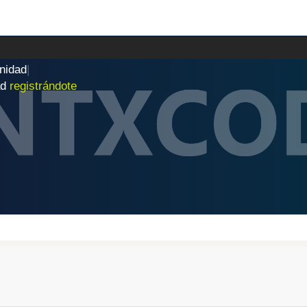
n
i
d
a
d
|
ad
registrándote