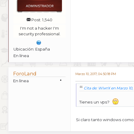
Post: 1,540
I'm not a hacker I'm
security professional.
Ubicación: España
En línea
ForoLand
Marzo 10, 2017, 04:50:18 PM
En línea
Cita de: WIитX en Marzo 10,
Tienes un vps?
Si claro tanto windows como