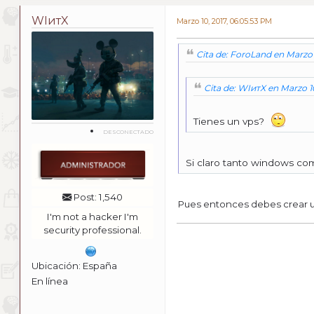
WIитX
Marzo 10, 2017, 06:05:53 PM
Cita de: ForoLand en Marzo 
Cita de: WIитX en Marzo 1
Tienes un vps?
DESCONECTADO
Si claro tanto windows co
Post: 1,540
Pues entonces debes crear u
I'm not a hacker I'm
security professional.
Ubicación: España
En línea