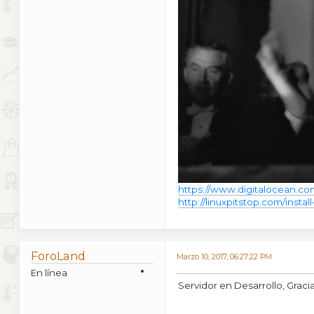
https://www.digitalocean.co
http://linuxpitstop.com/insta
ForoLand
Marzo 10, 2017, 06:27:22 PM
En línea
Servidor en Desarrollo, Graci