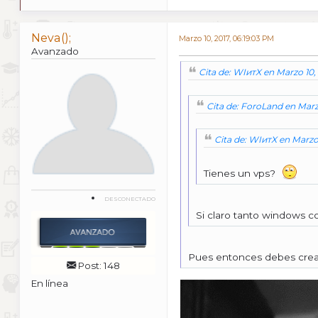
Neva();
Marzo 10, 2017, 06:19:03 PM
Avanzado
Cita de: WIитX en Marzo 10,
Cita de: ForoLand en Marz
Cita de: WIитX en Marzo 
Tienes un vps?
DESCONECTADO
Si claro tanto windows 
Pues entonces debes crear
Post: 148
En línea