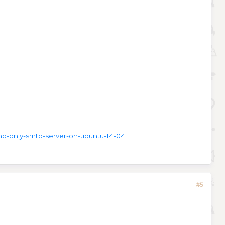
end-only-smtp-server-on-ubuntu-14-04
#5