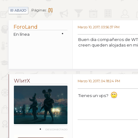
1
Páginas
IR ABAJO
ForoLand
Marzo 10, 2017, 03:56:37 PM
En línea
Buen dia compañeros de WTX, 
creen queden alojadas en mi s
WIитX
Marzo 10, 2017, 04:18:24 PM
Tienes un vps?
DESCONECTADO