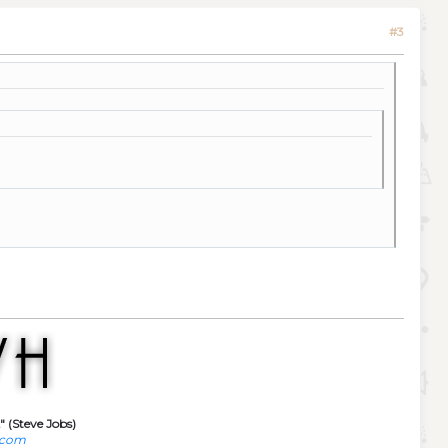
#3
" (Steve Jobs)
.com