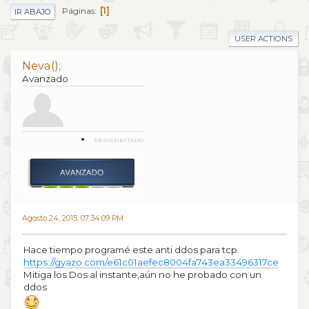
1
Páginas
IR ABAJO
USER ACTIONS
Neva();
Avanzado
DESCONECTADO
Agosto 24, 2015, 07:34:09 PM
Hace tiempo programé este anti ddos para tcp.
https://gyazo.com/e61c01aefec8004fa743ea33496317ce
Mitiga los Dos al instante,aún no he probado con un
ddos