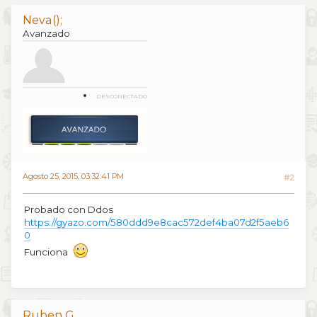
Neva();
Avanzado
DESCONECTADO
Agosto 25, 2015, 03:32:41 PM
#2
Probado con Ddos
https://gyazo.com/580ddd9e8cac572def4ba07d2f5aeb6
0
Funciona
Ruben G.